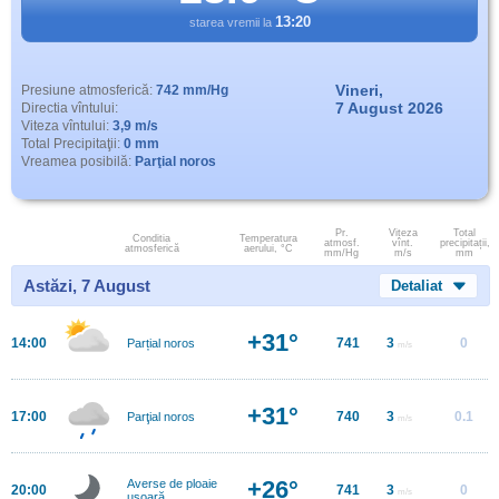
13:20
starea vremii la
Vineri,
Presiune atmosferică:
742 mm/Hg
7 August 2026
Directia vîntului:
Viteza vîntului:
3,9 m/s
Total Precipitaţii:
0 mm
Vreamea posibilă:
Parţial noros
Pr.
Viteza
Total
Conditia
Temperatura
atmosf.
vînt.
precipitații,
atmosferică
aerului, °C
mm/Hg
m/s
mm
Astăzi, 7 August
Detaliat
+31°
14:00
741
3
0
Parțial noros
m/s
+31°
17:00
740
3
0.1
Parţial noros
m/s
+26°
Averse de ploaie
20:00
741
3
0
m/s
uşoară