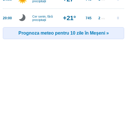
precipitații
+21°
Cer senin, fără
20:00
745
2
0
m/s
precipitații
Prognoza meteo pentru 10 zile în Meşeni »