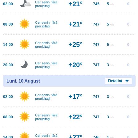
+21°
Cer senin, fără
02:00
745
5
0
m/s
precipitații
+21°
Cer senin, fără
08:00
747
5
0
m/s
precipitații
+25°
Cer senin, fără
14:00
747
5
0
m/s
precipitații
+20°
Cer senin, fără
20:00
747
3
0
m/s
precipitații
Luni, 10 August
Detaliat
+17°
Cer senin, fără
02:00
747
3
0
m/s
precipitații
+22°
Cer senin, fără
08:00
747
3
0
m/s
precipitații
+27°
Cer senin, fără
14:00
746
1
0
m/s