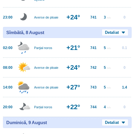
+24°
23:00
741
3
0
Averse de ploaie
m/s
Sîmbătă, 8 August
Detaliat
+21°
02:00
741
5
0.1
Parţial noros
m/s
+24°
08:00
742
5
0
Averse de ploaie
m/s
+27°
14:00
743
5
1.4
Averse de ploaie
m/s
+22°
20:00
744
4
0
Parțial noros
m/s
Duminică, 9 August
Detaliat