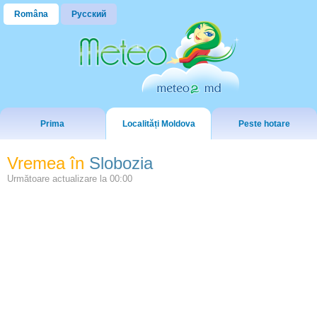
Româna
Русский
Prima
Localități Moldova
Peste hotare
Vremea în
Slobozia
Următoare actualizare la
00:00