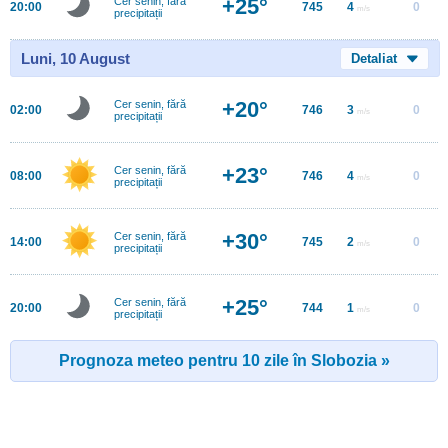
+25°
Cer senin, fără
20:00
745
4
0
m/s
precipitații
Luni, 10 August
Detaliat
+20°
Cer senin, fără
02:00
746
3
0
m/s
precipitații
+23°
Cer senin, fără
08:00
746
4
0
m/s
precipitații
+30°
Cer senin, fără
14:00
745
2
0
m/s
precipitații
+25°
Cer senin, fără
20:00
744
1
0
m/s
precipitații
Prognoza meteo pentru 10 zile în Slobozia »