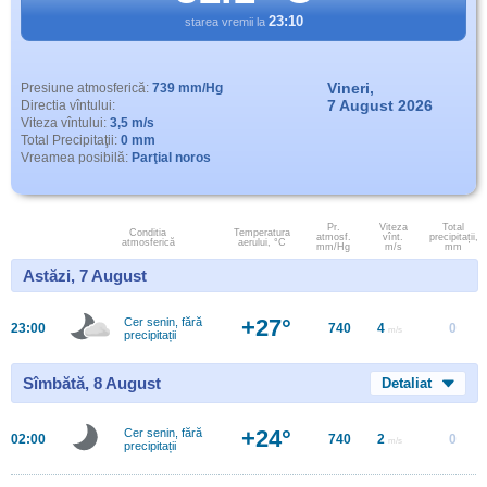
23:10
starea vremii la
Vineri,
Presiune atmosferică:
739 mm/Hg
7 August 2026
Directia vîntului:
Viteza vîntului:
3,5 m/s
Total Precipitaţii:
0 mm
Vreamea posibilă:
Parţial noros
Pr.
Viteza
Total
Conditia
Temperatura
atmosf.
vînt.
precipitații,
atmosferică
aerului, °C
mm/Hg
m/s
mm
Astăzi, 7 August
+27°
Cer senin, fără
23:00
740
4
0
m/s
precipitații
Sîmbătă, 8 August
Detaliat
+24°
Cer senin, fără
02:00
740
2
0
m/s
precipitații