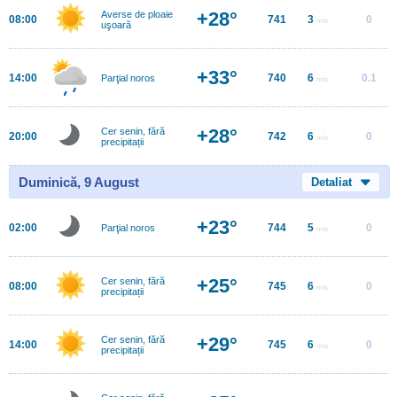
+28°
Averse de ploaie
08:00
741
3
0
m/s
uşoară
+33°
14:00
740
6
0.1
Parţial noros
m/s
+28°
Cer senin, fără
20:00
742
6
0
m/s
precipitații
Duminică, 9 August
Detaliat
+23°
02:00
744
5
0
Parţial noros
m/s
+25°
Cer senin, fără
08:00
745
6
0
m/s
precipitații
+29°
Cer senin, fără
14:00
745
6
0
m/s
precipitații