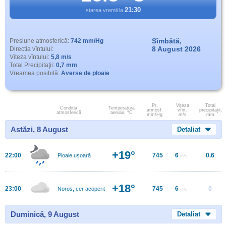
21:30
starea vremii la
Sîmbătă,
Presiune atmosferică:
742 mm/Hg
8 August 2026
Directia vîntului:
Viteza vîntului:
5,8 m/s
Total Precipitaţii:
0,7 mm
Vreamea posibilă:
Averse de ploaie
Pr.
Viteza
Total
Conditia
Temperatura
atmosf.
vînt.
precipitații,
atmosferică
aerului, °C
mm/Hg
m/s
mm
Astăzi, 8 August
Detaliat
+19°
22:00
745
6
0.6
Ploaie ușoară
m/s
+18°
23:00
745
6
0
Noros, cer acoperit
m/s
Duminică, 9 August
Detaliat