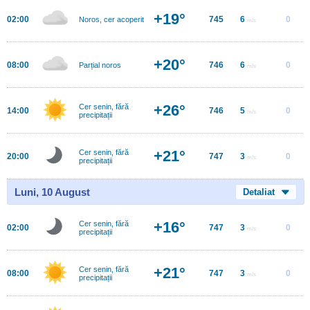
+19°
02:00
745
6
0
Noros, cer acoperit
m/s
+20°
08:00
746
6
0
Parțial noros
m/s
+26°
Cer senin, fără
14:00
746
5
0
m/s
precipitații
+21°
Cer senin, fără
20:00
747
3
0
m/s
precipitații
Luni, 10 August
Detaliat
+16°
Cer senin, fără
02:00
747
3
0
m/s
precipitații
+21°
Cer senin, fără
08:00
747
3
0
m/s
precipitații