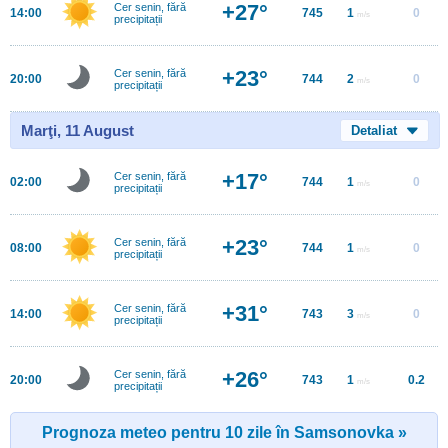
+27°
Cer senin, fără
14:00
745
1
0
m/s
precipitații
+23°
Cer senin, fără
20:00
744
2
0
m/s
precipitații
Marţi, 11 August
Detaliat
+17°
Cer senin, fără
02:00
744
1
0
m/s
precipitații
+23°
Cer senin, fără
08:00
744
1
0
m/s
precipitații
+31°
Cer senin, fără
14:00
743
3
0
m/s
precipitații
+26°
Cer senin, fără
20:00
743
1
0.2
m/s
precipitații
Prognoza meteo pentru 10 zile în Samsonovka »