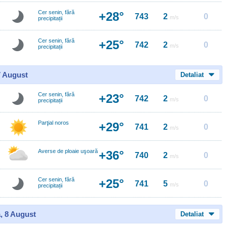
Cer senin, fără
+28°
743
2
0
m/s
precipitații
Cer senin, fără
+25°
742
2
0
m/s
precipitații
7 August
Detaliat
Cer senin, fără
+23°
742
2
0
m/s
precipitații
Parţial noros
+29°
741
2
0
m/s
Averse de ploaie uşoară
+36°
740
2
0
m/s
Cer senin, fără
+25°
741
5
0
m/s
precipitații
, 8 August
Detaliat