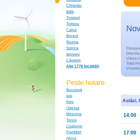
Chişinău
Bălţi
Tiraspol
Tighina
Nov
Cahul
Briceni
Rezina
Soroca
Presiun
Directia 
Ialoveni
Viteza v
Căuşeni
Total Pre
Alte 1776 localități
Vreamea
Peste hotare
Bucureşti
Iaşi
Astăzi,
Kiev
Odessa
Moscova
14:00
Torino
Lisabona
17:00
Frankfurt
Atena