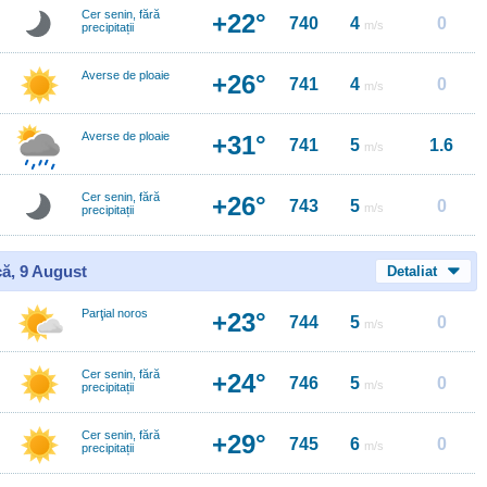
Cer senin, fără
+22°
740
4
0
m/s
precipitații
Averse de ploaie
+26°
741
4
0
m/s
Averse de ploaie
+31°
741
5
1.6
m/s
Cer senin, fără
+26°
743
5
0
m/s
precipitații
ă, 9 August
Detaliat
Parţial noros
+23°
744
5
0
m/s
Cer senin, fără
+24°
746
5
0
m/s
precipitații
Cer senin, fără
+29°
745
6
0
m/s
precipitații