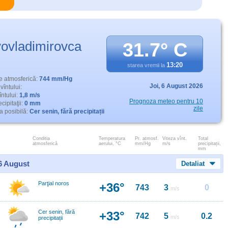
ovladimirovca
31.7° C
13:20
starea vremii la
e atmosferică:
744 mm/Hg
Joi,
6 August 2026
vîntului:
întului:
1,8 m/s
Prognoza meteo pentru 10
cipitaţii:
0 mm
zile
 posibilă:
Cer senin, fără precipitații
Conditia
Temperatura
Pr. atmosf.
Viteza vînt.
Total
atmosferică
aerului, °C
mm/Hg
m/s
precipitații,
mm
 6 August
Detaliat
Parţial noros
+36°
743
3
0
m/s
Cer senin, fără
+33°
742
5
0.2
m/s
precipitații