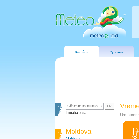
Româna
Русский
Vreme
Localitatea ta
Următoare 
Moldova
Moldova