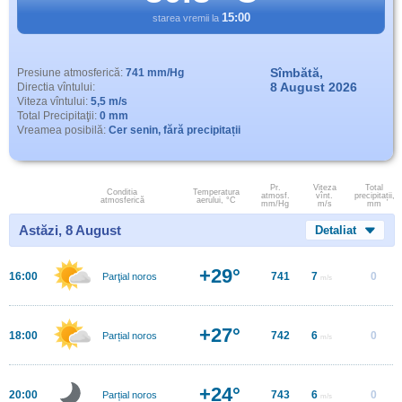
15:00
starea vremii la
Sîmbătă,
Presiune atmosferică:
741 mm/Hg
8 August 2026
Directia vîntului:
Viteza vîntului:
5,5 m/s
Total Precipitaţii:
0 mm
Vreamea posibilă:
Cer senin, fără precipitații
Pr.
Viteza
Total
Conditia
Temperatura
atmosf.
vînt.
precipitații,
atmosferică
aerului, °C
mm/Hg
m/s
mm
Astăzi, 8 August
Detaliat
+29°
16:00
741
7
0
Parţial noros
m/s
+27°
18:00
742
6
0
Parțial noros
m/s
+24°
20:00
743
6
0
Parțial noros
m/s