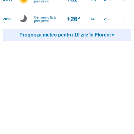
precipitații
+26°
Cer senin, fără
20:00
743
2
0
m/s
precipitații
Prognoza meteo pentru 10 zile în Floreni »