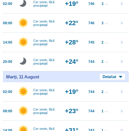
+19°
Cer senin, fără
02:00
746
3
0
m/s
precipitații
+22°
Cer senin, fără
08:00
746
3
0
m/s
precipitații
+28°
Cer senin, fără
14:00
745
2
0
m/s
precipitații
+24°
Cer senin, fără
20:00
744
2
0
m/s
precipitații
Marţi, 11 August
Detaliat
+19°
Cer senin, fără
02:00
744
2
0
m/s
precipitații
+23°
Cer senin, fără
08:00
744
1
0
m/s
precipitații
+31°
Cer senin, fără
14:00
743
1
0
m/s