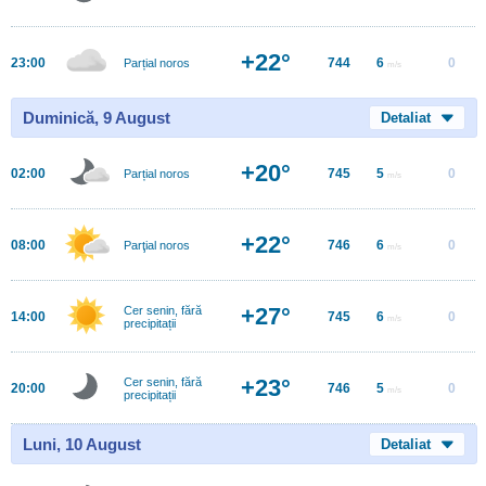
+22°
23:00
744
6
0
Parțial noros
m/s
Duminică, 9 August
Detaliat
+20°
02:00
745
5
0
Parțial noros
m/s
+22°
08:00
746
6
0
Parţial noros
m/s
+27°
Cer senin, fără
14:00
745
6
0
m/s
precipitații
+23°
Cer senin, fără
20:00
746
5
0
m/s
precipitații
Luni, 10 August
Detaliat