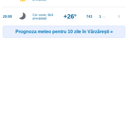
+26°
Cer senin, fără
20:00
743
1
0
m/s
precipitații
Prognoza meteo pentru 10 zile în Vărzăreşti »