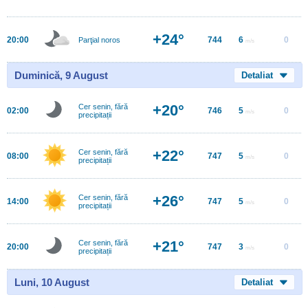
+24°
20:00
744
6
0
Parţial noros
m/s
Duminică, 9 August
Detaliat
+20°
Cer senin, fără
02:00
746
5
0
m/s
precipitații
+22°
Cer senin, fără
08:00
747
5
0
m/s
precipitații
+26°
Cer senin, fără
14:00
747
5
0
m/s
precipitații
+21°
Cer senin, fără
20:00
747
3
0
m/s
precipitații
Luni, 10 August
Detaliat