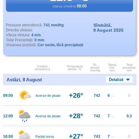
08:00
starea vremii la
Sîmbătă,
Presiune atmosferică:
741 mm/Hg
8 August 2026
Directia vîntului:
Viteza vîntului:
4 m/s
Total Precipitaţii:
0 mm
Vreamea posibilă:
Cer senin, fără precipitații
Pr.
Viteza
Total
Conditia
Temperatura
atmosf.
vînt.
precipitații,
atmosferică
aerului, °C
mm/Hg
m/s
mm
Astăzi, 8 August
Detaliat
+26°
09:00
742
6
0
Averse de ploaie
m/s
+28°
12:00
742
7
0.3
Averse de ploaie
m/s
+27°
16:00
743
7
0
Parțial noros
m/s