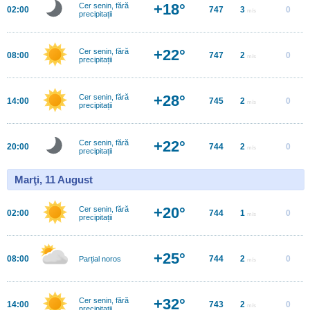
+18°
Cer senin, fără
02:00
747
3
0
m/s
precipitații
+22°
Cer senin, fără
08:00
747
2
0
m/s
precipitații
+28°
Cer senin, fără
14:00
745
2
0
m/s
precipitații
+22°
Cer senin, fără
20:00
744
2
0
m/s
precipitații
Marţi, 11 August
+20°
Cer senin, fără
02:00
744
1
0
m/s
precipitații
+25°
08:00
744
2
0
Parțial noros
m/s
+32°
Cer senin, fără
14:00
743
2
0
m/s
precipitații