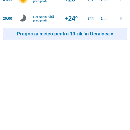
precipitații
+24°
Cer senin, fără
20:00
744
1
0
m/s
precipitații
Prognoza meteo pentru 10 zile în Ucrainca »