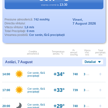
13:30
starea vremii la
Vineri,
Presiune atmosferică:
742 mm/Hg
7 August 2026
Directia vîntului:
Viteza vîntului:
1,6 m/s
Total Precipitaţii:
0 mm
Vreamea posibilă:
Cer senin, fără precipitații
Pr.
Viteza
Total
Conditia
Temperatura
atmosf.
vînt.
precipitații,
atmosferică
aerului, °C
mm/Hg
m/s
mm
Astăzi, 7 August
Detaliat
+34°
Cer senin, fără
14:00
740
3
0
m/s
precipitații
+33°
Cer senin, fără
17:00
739
3
0
m/s
precipitații
+29°
Cer senin, fără
20:00
740
3
0
m/s
precipitații