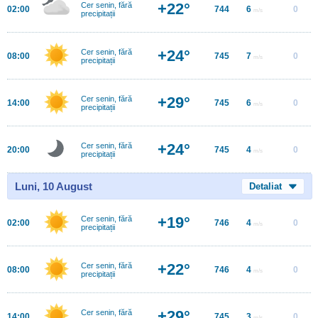
+22°
Cer senin, fără
02:00
744
6
0
m/s
precipitații
+24°
Cer senin, fără
08:00
745
7
0
m/s
precipitații
+29°
Cer senin, fără
14:00
745
6
0
m/s
precipitații
+24°
Cer senin, fără
20:00
745
4
0
m/s
precipitații
Luni, 10 August
Detaliat
+19°
Cer senin, fără
02:00
746
4
0
m/s
precipitații
+22°
Cer senin, fără
08:00
746
4
0
m/s
precipitații
+29°
Cer senin, fără
14:00
745
3
0
m/s