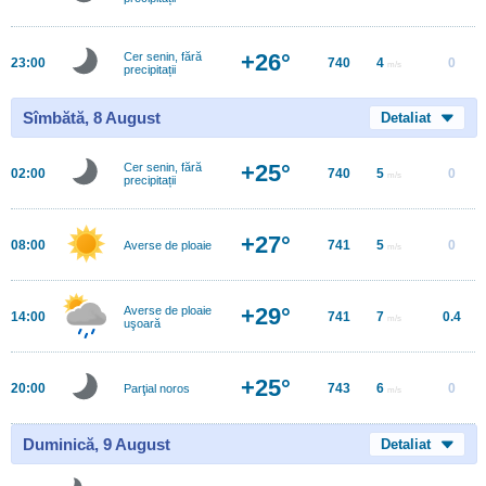
+26°
Cer senin, fără
23:00
740
4
0
m/s
precipitații
Sîmbătă, 8 August
Detaliat
+25°
Cer senin, fără
02:00
740
5
0
m/s
precipitații
+27°
08:00
741
5
0
Averse de ploaie
m/s
+29°
Averse de ploaie
14:00
741
7
0.4
m/s
uşoară
+25°
20:00
743
6
0
Parţial noros
m/s
Duminică, 9 August
Detaliat