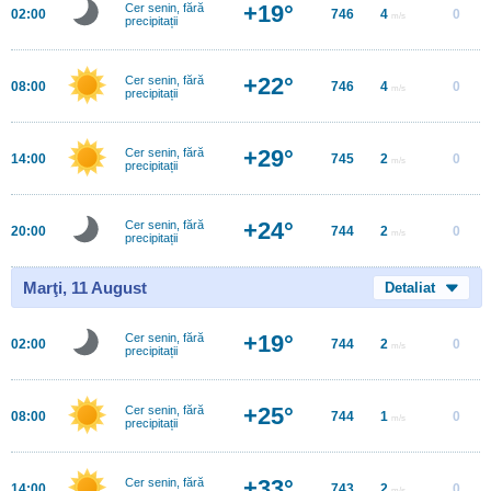
+19°
Cer senin, fără
02:00
746
4
0
m/s
precipitații
+22°
Cer senin, fără
08:00
746
4
0
m/s
precipitații
+29°
Cer senin, fără
14:00
745
2
0
m/s
precipitații
+24°
Cer senin, fără
20:00
744
2
0
m/s
precipitații
Marţi, 11 August
Detaliat
+19°
Cer senin, fără
02:00
744
2
0
m/s
precipitații
+25°
Cer senin, fără
08:00
744
1
0
m/s
precipitații
+33°
Cer senin, fără
14:00
743
2
0
m/s