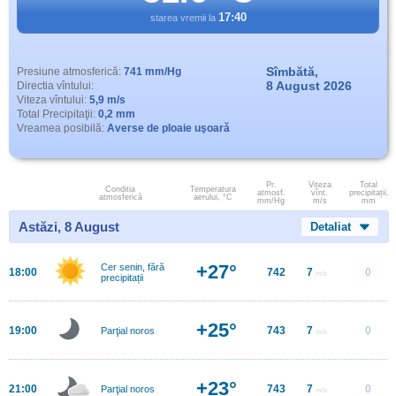
17:40
starea vremii la
Sîmbătă,
Presiune atmosferică:
741 mm/Hg
8 August 2026
Directia vîntului:
Viteza vîntului:
5,9 m/s
Total Precipitaţii:
0,2 mm
Vreamea posibilă:
Averse de ploaie uşoară
Pr.
Viteza
Total
Conditia
Temperatura
atmosf.
vînt.
precipitații,
atmosferică
aerului, °C
mm/Hg
m/s
mm
Astăzi, 8 August
Detaliat
+27°
Cer senin, fără
18:00
742
7
0
m/s
precipitații
+25°
19:00
743
7
0
Parţial noros
m/s
+23°
21:00
743
7
0
Parţial noros
m/s