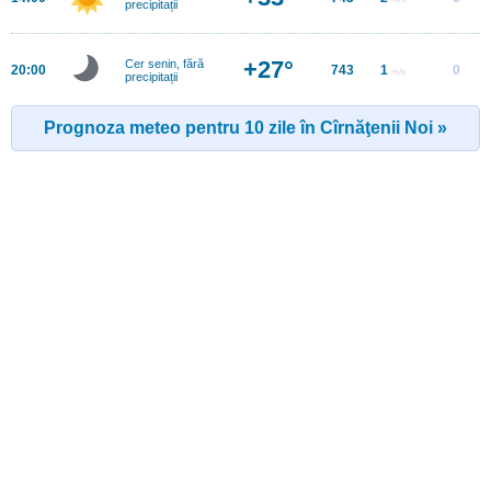
precipitații
+27°
Cer senin, fără
20:00
743
1
0
m/s
precipitații
Prognoza meteo pentru 10 zile în Cîrnăţenii Noi »