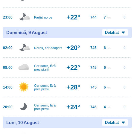
+22°
23:00
744
7
0
Parțial noros
m/s
Duminică, 9 August
Detaliat
+20°
02:00
745
6
0
Noros, cer acoperit
m/s
+22°
Cer senin, fără
08:00
745
6
0
m/s
precipitații
+28°
Cer senin, fără
14:00
745
6
0
m/s
precipitații
+24°
Cer senin, fără
20:00
746
4
0
m/s
precipitații
Luni, 10 August
Detaliat