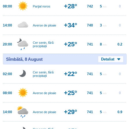
+28°
08:00
742
5
0
Parţial noros
m/s
+34°
14:00
740
3
0
Averse de ploaie
m/s
+25°
Cer senin, fără
20:00
741
8
0.2
m/s
precipitații
Sîmbătă, 8 August
Detaliat
+22°
Cer senin, fără
02:00
741
5
0
m/s
precipitații
+25°
08:00
741
5
0
Averse de ploaie
m/s
+29°
14:00
741
5
0.9
Averse de ploaie
m/s