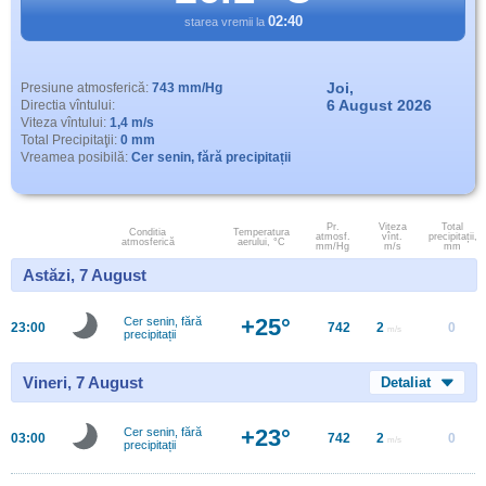
02:40
starea vremii la
Joi,
Presiune atmosferică:
743 mm/Hg
6 August 2026
Directia vîntului:
Viteza vîntului:
1,4 m/s
Total Precipitaţii:
0 mm
Vreamea posibilă:
Cer senin, fără precipitații
Pr.
Viteza
Total
Conditia
Temperatura
atmosf.
vînt.
precipitații,
atmosferică
aerului, °C
mm/Hg
m/s
mm
Astăzi, 7 August
+25°
Cer senin, fără
23:00
742
2
0
m/s
precipitații
Vineri, 7 August
Detaliat
+23°
Cer senin, fără
03:00
742
2
0
m/s
precipitații