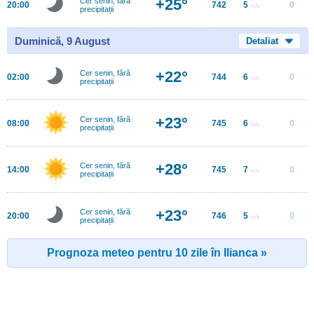
+25°
Cer senin, fără
20:00
742
5
0
m/s
precipitații
Duminică, 9 August
Detaliat
+22°
Cer senin, fără
02:00
744
6
0
m/s
precipitații
+23°
Cer senin, fără
08:00
745
6
0
m/s
precipitații
+28°
Cer senin, fără
14:00
745
7
0
m/s
precipitații
+23°
Cer senin, fără
20:00
746
5
0
m/s
precipitații
Prognoza meteo pentru 10 zile în Ilianca »