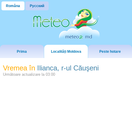
Româna
Русский
Prima
Localități Moldova
Peste hotare
Vremea în
Ilianca, r-ul Căuşeni
Următoare actualizare la
03:00