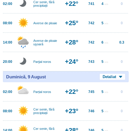
+22°
Cer senin, fără
02:00
741
4
0
m/s
precipitații
+25°
08:00
742
5
0
Averse de ploaie
m/s
+28°
Averse de ploaie
14:00
742
6
0.3
m/s
uşoară
+24°
20:00
743
5
0
Parţial noros
m/s
Duminică, 9 August
Detaliat
+22°
02:00
745
5
0
Parțial noros
m/s
+23°
Cer senin, fără
08:00
746
5
0
m/s
precipitații
+28°
Cer senin, fără
14:00
746
5
0
m/s