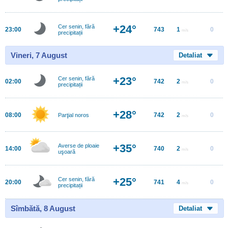
+24°
Cer senin, fără
23:00
743
1
0
m/s
precipitații
Vineri, 7 August
Detaliat
+23°
Cer senin, fără
02:00
742
2
0
m/s
precipitații
+28°
08:00
742
2
0
Parţial noros
m/s
+35°
Averse de ploaie
14:00
740
2
0
m/s
uşoară
+25°
Cer senin, fără
20:00
741
4
0
m/s
precipitații
Sîmbătă, 8 August
Detaliat