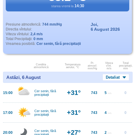
14:30
starea vremii la
Joi,
Presiune atmosferică:
744 mm/Hg
6 August 2026
Directia vîntului:
Viteza vîntului:
2,4 m/s
Total Precipitaţii:
0 mm
Vreamea posibilă:
Cer senin, fără precipitații
Pr.
Viteza
Total
Conditia
Temperatura
atmosf.
vînt.
precipitații,
atmosferică
aerului, °C
mm/Hg
m/s
mm
Astăzi, 6 August
Detaliat
+31°
Cer senin, fără
15:00
743
5
0
m/s
precipitații
+31°
Cer senin, fără
17:00
743
4
0
m/s
precipitații
+27°
Cer senin, fără
20:00
743
2
0
m/s
precipitații