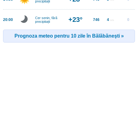
precipitații
+23°
Cer senin, fără
20:00
746
4
0
m/s
precipitații
Prognoza meteo pentru 10 zile în Bălăbăneşti »