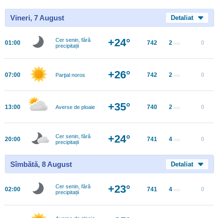
Vineri, 7 August
Detaliat
+24°
Cer senin, fără
01:00
742
2
0
m/s
precipitații
+26°
07:00
742
2
0
Parţial noros
m/s
+35°
13:00
740
2
0
Averse de ploaie
m/s
+24°
Cer senin, fără
20:00
741
4
0
m/s
precipitații
Sîmbătă, 8 August
Detaliat
+23°
Cer senin, fără
02:00
741
4
0
m/s
precipitații