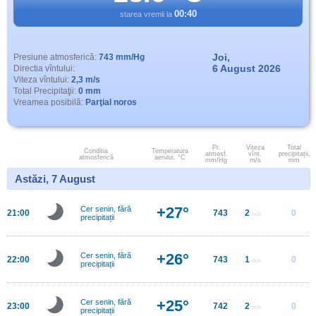
00:40
starea vremii la
Joi,
Presiune atmosferică:
743 mm/Hg
6 August 2026
Directia vîntului:
Viteza vîntului:
2,3 m/s
Total Precipitaţii:
0 mm
Vreamea posibilă:
Parţial noros
Pr.
Viteza
Total
Conditia
Temperatura
atmosf.
vînt.
precipitații,
atmosferică
aerului, °C
mm/Hg
m/s
mm
Astăzi, 7 August
+27°
Cer senin, fără
21:00
743
2
0
m/s
precipitații
+26°
Cer senin, fără
22:00
743
1
0
m/s
precipitații
+25°
Cer senin, fără
23:00
742
2
0
m/s
precipitații