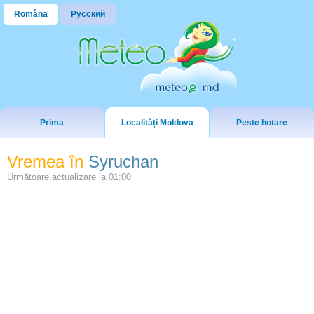
Româna
Русский
Prima
Localități Moldova
Peste hotare
Vremea în
Syruchan
Următoare actualizare la
01:00