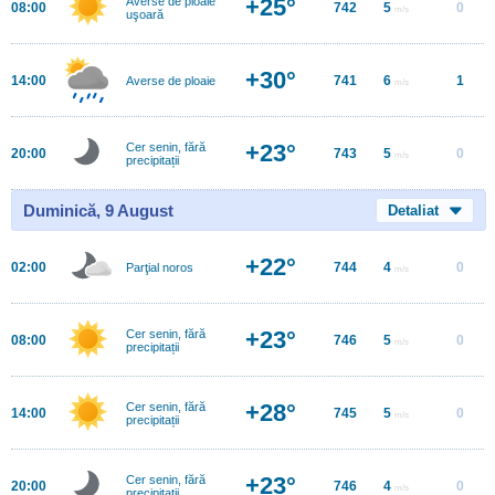
+25°
Averse de ploaie
08:00
742
5
0
m/s
uşoară
+30°
14:00
741
6
1
Averse de ploaie
m/s
+23°
Cer senin, fără
20:00
743
5
0
m/s
precipitații
Duminică, 9 August
Detaliat
+22°
02:00
744
4
0
Parţial noros
m/s
+23°
Cer senin, fără
08:00
746
5
0
m/s
precipitații
+28°
Cer senin, fără
14:00
745
5
0
m/s
precipitații
+23°
Cer senin, fără
20:00
746
4
0
m/s
precipitații