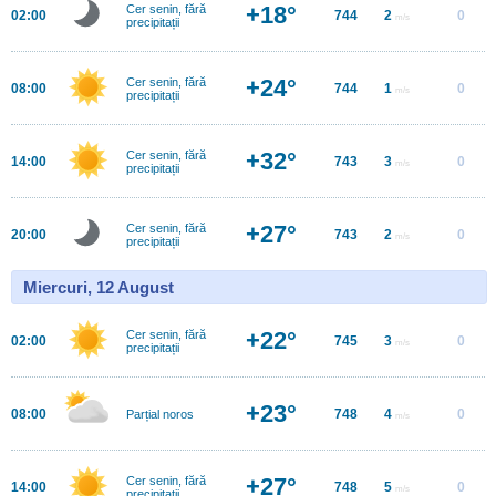
+18°
Cer senin, fără
02:00
744
2
0
m/s
precipitații
+24°
Cer senin, fără
08:00
744
1
0
m/s
precipitații
+32°
Cer senin, fără
14:00
743
3
0
m/s
precipitații
+27°
Cer senin, fără
20:00
743
2
0
m/s
precipitații
Miercuri, 12 August
+22°
Cer senin, fără
02:00
745
3
0
m/s
precipitații
+23°
08:00
748
4
0
Parțial noros
m/s
+27°
Cer senin, fără
14:00
748
5
0
m/s
precipitații