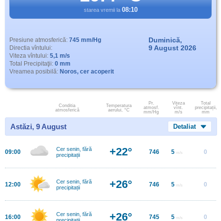
08:10
starea vremii la
Duminică,
Presiune atmosferică:
745 mm/Hg
9 August 2026
Directia vîntului:
Viteza vîntului:
5,1 m/s
Total Precipitaţii:
0 mm
Vreamea posibilă:
Noros, cer acoperit
Pr.
Viteza
Total
Conditia
Temperatura
atmosf.
vînt.
precipitații,
atmosferică
aerului, °C
mm/Hg
m/s
mm
Astăzi, 9 August
Detaliat
+22°
Cer senin, fără
09:00
746
5
0
m/s
precipitații
+26°
Cer senin, fără
12:00
746
5
0
m/s
precipitații
+26°
Cer senin, fără
16:00
745
5
0
m/s
precipitații