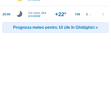
+22°
Cer senin, fără
20:00
749
3
0
m/s
precipitații
Prognoza meteo pentru 10 zile în Ghidighici »