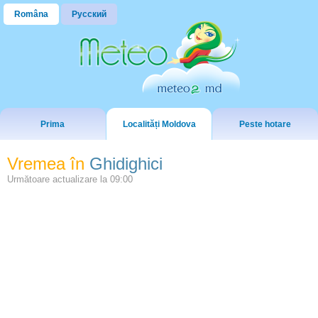
Româna
Русский
Prima
Localități Moldova
Peste hotare
Vremea în
Ghidighici
Următoare actualizare la
09:00