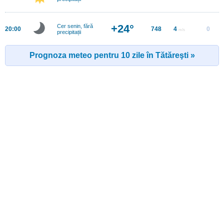
+24°
Cer senin, fără
20:00
748
4
0
m/s
precipitații
Prognoza meteo pentru 10 zile în Tătăreşti »