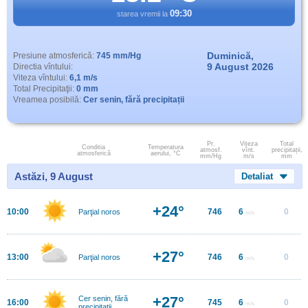
09:30
starea vremii la
Duminică,
Presiune atmosferică:
745 mm/Hg
9 August 2026
Directia vîntului:
Viteza vîntului:
6,1 m/s
Total Precipitaţii:
0 mm
Vreamea posibilă:
Cer senin, fără precipitații
Pr.
Viteza
Total
Conditia
Temperatura
atmosf.
vînt.
precipitații,
atmosferică
aerului, °C
mm/Hg
m/s
mm
Astăzi, 9 August
Detaliat
+24°
10:00
746
6
0
Parţial noros
m/s
+27°
13:00
746
6
0
Parţial noros
m/s
+27°
Cer senin, fără
16:00
745
6
0
m/s
precipitații