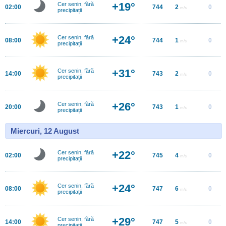
+19°
Cer senin, fără
02:00
744
2
0
m/s
precipitații
+24°
Cer senin, fără
08:00
744
1
0
m/s
precipitații
+31°
Cer senin, fără
14:00
743
2
0
m/s
precipitații
+26°
Cer senin, fără
20:00
743
1
0
m/s
precipitații
Miercuri, 12 August
+22°
Cer senin, fără
02:00
745
4
0
m/s
precipitații
+24°
Cer senin, fără
08:00
747
6
0
m/s
precipitații
+29°
Cer senin, fără
14:00
747
5
0
m/s
precipitații