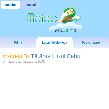
Româna
Русский
Prima
Localități Moldova
Peste hotare
Vremea în
Tătăreşti, r-ul Cahul
Următoare actualizare la
10:00