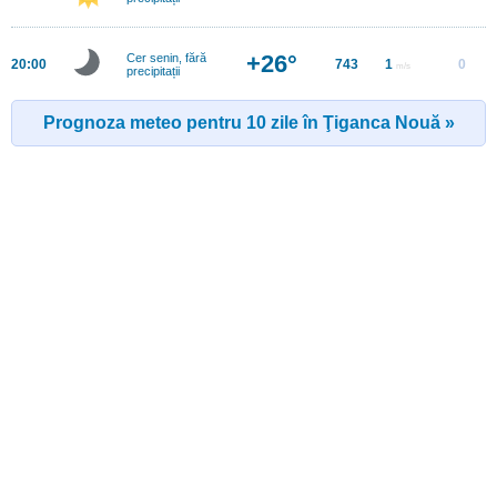
+26°
Cer senin, fără
20:00
743
1
0
m/s
precipitații
Prognoza meteo pentru 10 zile în Ţiganca Nouă »