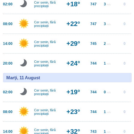
+18°
Cer senin, fără
02:00
747
3
0
m/s
precipitații
+22°
Cer senin, fără
08:00
747
3
0
m/s
precipitații
+29°
Cer senin, fără
14:00
745
2
0
m/s
precipitații
+24°
Cer senin, fără
20:00
744
1
0
m/s
precipitații
Marţi, 11 August
+19°
Cer senin, fără
02:00
744
0
0
m/s
precipitații
+23°
Cer senin, fără
08:00
744
1
0
m/s
precipitații
+32°
Cer senin, fără
14:00
743
1
0
m/s
precipitații