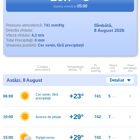
05:00
starea vremii la
Sîmbătă,
Presiune atmosferică:
741 mm/Hg
8 August 2026
Directia vîntului:
Viteza vîntului:
4,3 m/s
Total Precipitaţii:
0 mm
Vreamea posibilă:
Cer senin, fără precipitații
Pr.
Viteza
Total
Conditia
Temperatura
atmosf.
vînt.
precipitații,
atmosferică
aerului, °C
mm/Hg
m/s
mm
Astăzi, 8 August
Detaliat
+23°
Cer senin, fără
06:00
741
5
0
m/s
precipitații
+29°
10:00
742
7
0
Averse de ploaie
m/s
+29°
15:00
742
7
0
Parţial noros
m/s