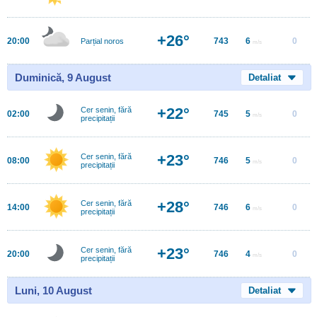
+26°
20:00
743
6
0
Parțial noros
m/s
Duminică, 9 August
Detaliat
+22°
Cer senin, fără
02:00
745
5
0
m/s
precipitații
+23°
Cer senin, fără
08:00
746
5
0
m/s
precipitații
+28°
Cer senin, fără
14:00
746
6
0
m/s
precipitații
+23°
Cer senin, fără
20:00
746
4
0
m/s
precipitații
Luni, 10 August
Detaliat