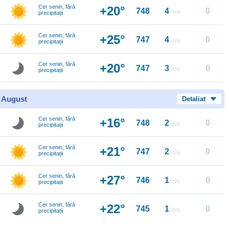
Cer senin, fără
+20°
748
4
0
m/s
precipitații
Cer senin, fără
+25°
747
4
0
m/s
precipitații
Cer senin, fără
+20°
747
3
0
m/s
precipitații
0 August
Detaliat
Cer senin, fără
+16°
748
2
0
m/s
precipitații
Cer senin, fără
+21°
747
2
0
m/s
precipitații
Cer senin, fără
+27°
746
1
0
m/s
precipitații
Cer senin, fără
+22°
745
1
0
m/s
precipitații