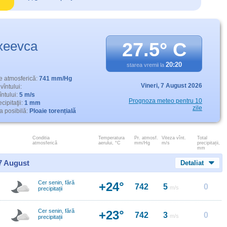
xeevca
27.5° C
20:20
starea vremii la
e atmosferică:
741 mm/Hg
Vineri,
7 August 2026
vîntului:
întului:
5 m/s
Prognoza meteo pentru 10
cipitaţii:
1 mm
zile
 posibilă:
Ploaie torențială
Conditia
Temperatura
Pr. atmosf.
Viteza vînt.
Total
atmosferică
aerului, °C
mm/Hg
m/s
precipitații,
mm
 7 August
Detaliat
Cer senin, fără
+24°
742
5
0
m/s
precipitații
Cer senin, fără
+23°
742
3
0
m/s
precipitații