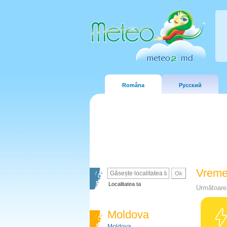
Româna
Русский
Vreme
Localitatea ta
Următoare 
Moldova
Moldova