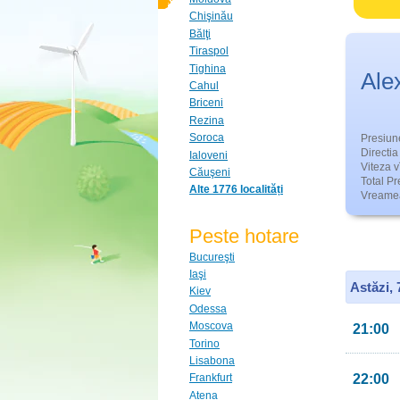
Chişinău
Bălţi
Tiraspol
Tighina
Ale
Cahul
Briceni
Rezina
Soroca
Presiun
Directia 
Ialoveni
Viteza v
Căuşeni
Total Pre
Alte 1776 localități
Vreamea
Peste hotare
Bucureşti
Iaşi
Astăzi,
Kiev
Odessa
Moscova
21:00
Torino
Lisabona
22:00
Frankfurt
Atena