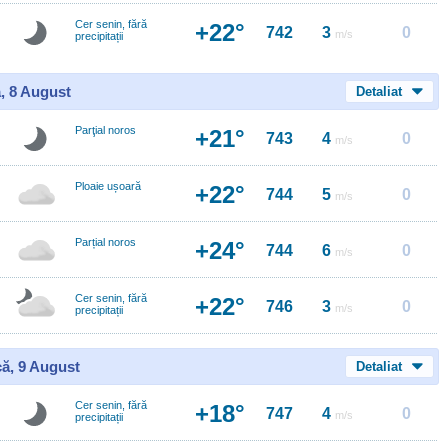
Cer senin, fără
+22°
742
3
0
m/s
precipitații
, 8 August
Detaliat
Parţial noros
+21°
743
4
0
m/s
Ploaie ușoară
+22°
744
5
0
m/s
Parțial noros
+24°
744
6
0
m/s
Cer senin, fără
+22°
746
3
0
m/s
precipitații
ă, 9 August
Detaliat
Cer senin, fără
+18°
747
4
0
m/s
precipitații