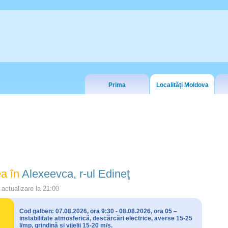
Prima
Localități Moldova
a în
Alexeevca, r-ul Edineţ
actualizare la
21:00
Cod galben: 07.08.2026, ora 9:30 - 08.08.2026, ora 05 –
instabilitate atmosferică, descărcări electrice, averse 15-25
l/mp, grindină și vijelii 15-20 m/s.