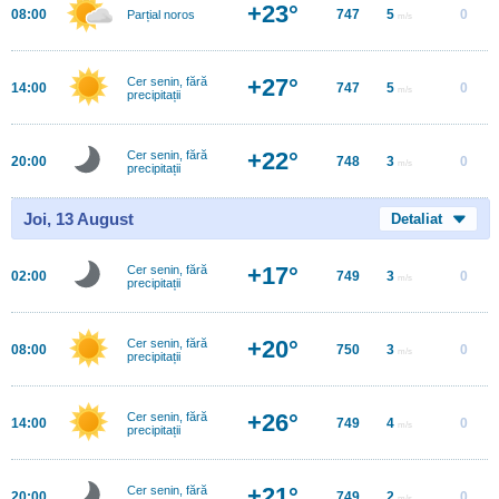
+23°
08:00
747
5
0
Parțial noros
m/s
+27°
Cer senin, fără
14:00
747
5
0
m/s
precipitații
+22°
Cer senin, fără
20:00
748
3
0
m/s
precipitații
Joi, 13 August
Detaliat
+17°
Cer senin, fără
02:00
749
3
0
m/s
precipitații
+20°
Cer senin, fără
08:00
750
3
0
m/s
precipitații
+26°
Cer senin, fără
14:00
749
4
0
m/s
precipitații
+21°
Cer senin, fără
20:00
749
2
0
m/s