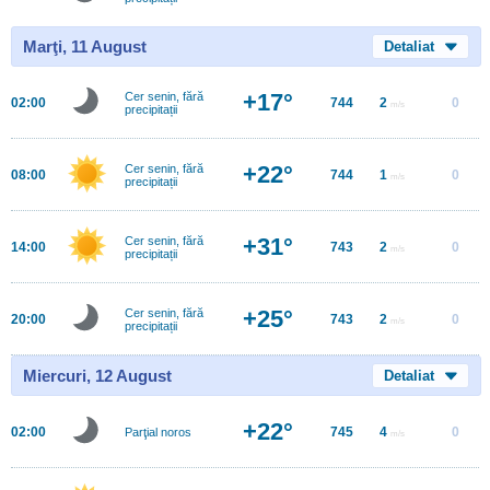
Marţi, 11 August
Detaliat
+17°
Cer senin, fără
02:00
744
2
0
m/s
precipitații
+22°
Cer senin, fără
08:00
744
1
0
m/s
precipitații
+31°
Cer senin, fără
14:00
743
2
0
m/s
precipitații
+25°
Cer senin, fără
20:00
743
2
0
m/s
precipitații
Miercuri, 12 August
Detaliat
+22°
02:00
745
4
0
Parţial noros
m/s