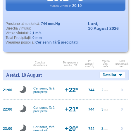
20:10
starea vremii la
Luni,
Presiune atmosferică:
744 mm/Hg
10 August 2026
Directia vîntului:
Viteza vîntului:
2,1 m/s
Total Precipitaţii:
0 mm
Vreamea posibilă:
Cer senin, fără precipitații
Pr.
Viteza
Total
Conditia
Temperatura
atmosf.
vînt.
precipitații,
atmosferică
aerului, °C
mm/Hg
m/s
mm
Astăzi, 10 August
Detaliat
+22°
Cer senin, fără
21:00
744
2
0
m/s
precipitații
+21°
Cer senin, fără
22:00
744
3
0
m/s
precipitații
+20°
Cer senin, fără
23:00
744
2
0
m/s
precipitații