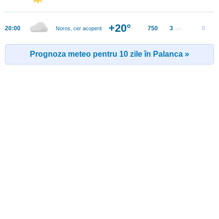
+20°
20:00
750
3
0
Noros, cer acoperit
m/s
Prognoza meteo pentru 10 zile în Palanca »