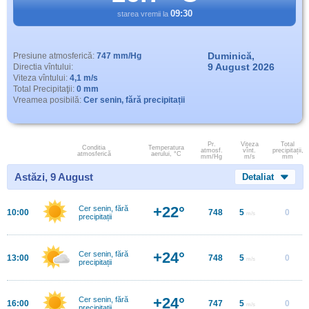
09:30
starea vremii la
Duminică,
Presiune atmosferică:
747 mm/Hg
9 August 2026
Directia vîntului:
Viteza vîntului:
4,1 m/s
Total Precipitaţii:
0 mm
Vreamea posibilă:
Cer senin, fără precipitații
Pr.
Viteza
Total
Conditia
Temperatura
atmosf.
vînt.
precipitații,
atmosferică
aerului, °C
mm/Hg
m/s
mm
Astăzi, 9 August
Detaliat
+22°
Cer senin, fără
10:00
748
5
0
m/s
precipitații
+24°
Cer senin, fără
13:00
748
5
0
m/s
precipitații
+24°
Cer senin, fără
16:00
747
5
0
m/s
precipitații