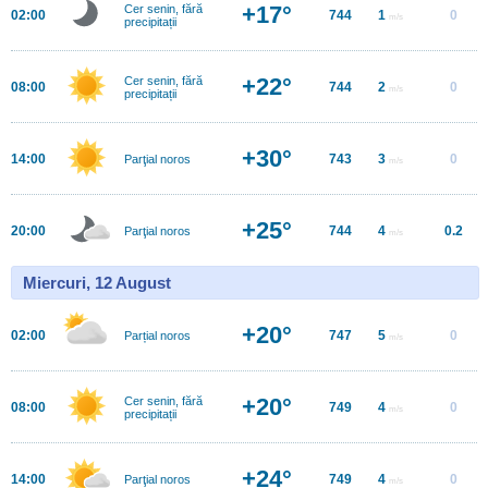
+17°
Cer senin, fără
02:00
744
1
0
m/s
precipitații
+22°
Cer senin, fără
08:00
744
2
0
m/s
precipitații
+30°
14:00
743
3
0
Parţial noros
m/s
+25°
20:00
744
4
0.2
Parţial noros
m/s
Miercuri, 12 August
+20°
02:00
747
5
0
Parțial noros
m/s
+20°
Cer senin, fără
08:00
749
4
0
m/s
precipitații
+24°
14:00
749
4
0
Parţial noros
m/s