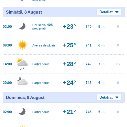
Sîmbătă, 8 August
Detaliat
+23°
Cer senin, fără
02:00
740
5
0
m/s
precipitații
+25°
08:00
741
6
0
Averse de ploaie
m/s
+28°
14:00
742
7
0.2
Parțial noros
m/s
+24°
20:00
743
6
0
Parţial noros
m/s
Duminică, 9 August
Detaliat
+21°
02:00
745
5
0
Parţial noros
m/s