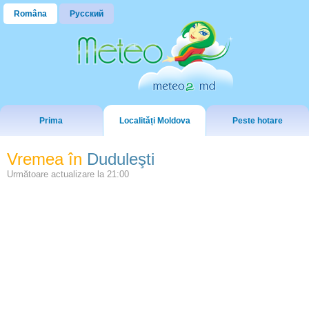
Româna
Русский
Prima
Localități Moldova
Peste hotare
Vremea în
Duduleşti
Următoare actualizare la
21:00