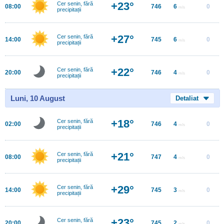
+23°
Cer senin, fără
08:00
746
6
0
m/s
precipitații
+27°
Cer senin, fără
14:00
745
6
0
m/s
precipitații
+22°
Cer senin, fără
20:00
746
4
0
m/s
precipitații
Luni, 10 August
Detaliat
+18°
Cer senin, fără
02:00
746
4
0
m/s
precipitații
+21°
Cer senin, fără
08:00
747
4
0
m/s
precipitații
+29°
Cer senin, fără
14:00
745
3
0
m/s
precipitații
+23°
Cer senin, fără
20:00
745
2
0
m/s