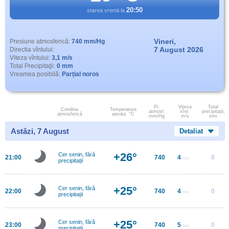
20:50
starea vremii la
Vineri,
Presiune atmosferică:
740 mm/Hg
7 August 2026
Directia vîntului:
Viteza vîntului:
3,1 m/s
Total Precipitaţii:
0 mm
Vreamea posibilă:
Parțial noros
Pr.
Viteza
Total
Conditia
Temperatura
atmosf.
vînt.
precipitații,
atmosferică
aerului, °C
mm/Hg
m/s
mm
Astăzi, 7 August
Detaliat
+26°
Cer senin, fără
21:00
740
4
0
m/s
precipitații
+25°
Cer senin, fără
22:00
740
4
0
m/s
precipitații
+25°
Cer senin, fără
23:00
740
5
0
m/s
precipitații