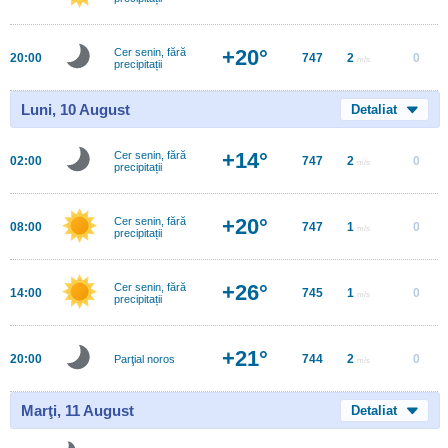
+20°
Cer senin, fără
20:00
747
2
0
m/s
precipitații
Luni, 10 August
Detaliat
+14°
Cer senin, fără
02:00
747
2
0
m/s
precipitații
+20°
Cer senin, fără
08:00
747
1
0
m/s
precipitații
+26°
Cer senin, fără
14:00
745
1
0
m/s
precipitații
+21°
20:00
744
2
0
Parţial noros
m/s
Marţi, 11 August
Detaliat