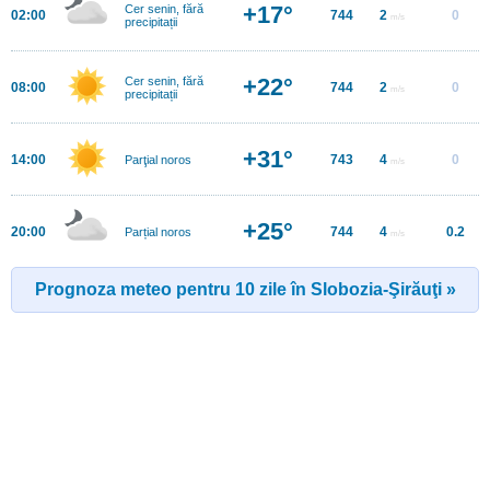
+17°
Cer senin, fără
02:00
744
2
0
m/s
precipitații
+22°
Cer senin, fără
08:00
744
2
0
m/s
precipitații
+31°
14:00
743
4
0
Parţial noros
m/s
+25°
20:00
744
4
0.2
Parțial noros
m/s
Prognoza meteo pentru 10 zile în Slobozia-Şirăuţi »