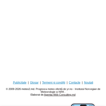
Publicitate
|
Glosar
|
Termeni și condiții
|
Contacte
|
Noutati
© 2009-2026 meteo2.md.
Prognoza meteo oferită de yr.no - Institutul Norvegian de
Meteorologie și NRK
.
Elaborat de
Agentia Web Consulting.md