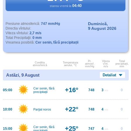
04:40
starea vremii la
Duminică,
Presiune atmosferică:
747 mm/Hg
9 August 2026
Directia vîntului:
Viteza vîntului:
2,7 m/s
Total Precipitaţii:
0 mm
Vreamea posibilă:
Cer senin, fără precipitații
Pr.
Viteza
Total
Conditia
Temperatura
atmosf.
vînt.
precipitații,
atmosferică
aerului, °C
mm/Hg
m/s
mm
Astăzi, 9 August
Detaliat
+16°
Cer senin, fără
05:00
748
3
0
m/s
precipitații
+22°
10:00
748
4
0
Parţial noros
m/s
+25°
Cer senin, fără
15:00
747
4
0
m/s
precipitații