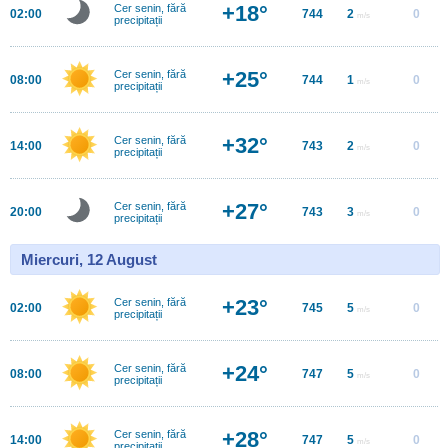
+18°
Cer senin, fără
02:00
744
2
0
m/s
precipitații
+25°
Cer senin, fără
08:00
744
1
0
m/s
precipitații
+32°
Cer senin, fără
14:00
743
2
0
m/s
precipitații
+27°
Cer senin, fără
20:00
743
3
0
m/s
precipitații
Miercuri, 12 August
+23°
Cer senin, fără
02:00
745
5
0
m/s
precipitații
+24°
Cer senin, fără
08:00
747
5
0
m/s
precipitații
+28°
Cer senin, fără
14:00
747
5
0
m/s
precipitații