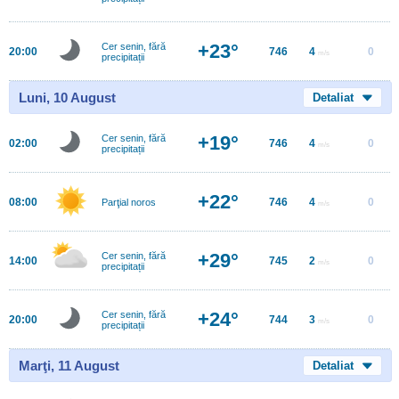
+23°
Cer senin, fără
20:00
746
4
0
m/s
precipitații
Luni, 10 August
Detaliat
+19°
Cer senin, fără
02:00
746
4
0
m/s
precipitații
+22°
08:00
746
4
0
Parţial noros
m/s
+29°
Cer senin, fără
14:00
745
2
0
m/s
precipitații
+24°
Cer senin, fără
20:00
744
3
0
m/s
precipitații
Marţi, 11 August
Detaliat