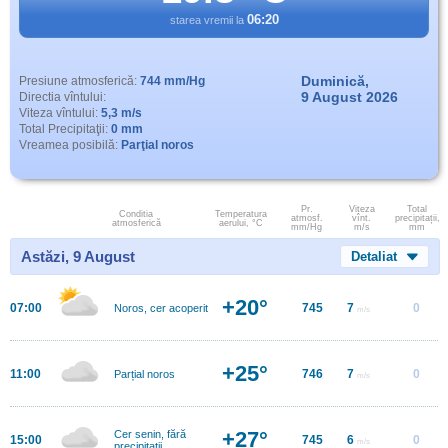
06:20
starea vremii la
Duminică,
Presiune atmosferică:
744 mm/Hg
9 August 2026
Directia vîntului:
Viteza vîntului:
5,3 m/s
Total Precipitaţii:
0 mm
Vreamea posibilă:
Parţial noros
Pr.
Viteza
Total
Conditia
Temperatura
atmosf.
vînt.
precipitații,
atmosferică
aerului, °C
mm/Hg
m/s
mm
Astăzi, 9 August
Detaliat
+20°
07:00
745
7
0
Noros, cer acoperit
m/s
+25°
11:00
746
7
0
Parțial noros
m/s
+27°
Cer senin, fără
15:00
745
6
0
m/s
precipitații