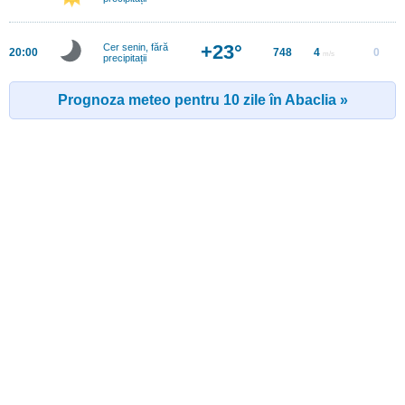
+23°
Cer senin, fără
20:00
748
4
0
m/s
precipitații
Prognoza meteo pentru 10 zile în Abaclia »