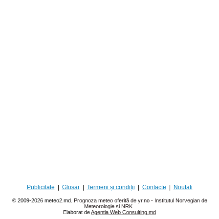
Publicitate
|
Glosar
|
Termeni și condiții
|
Contacte
|
Noutati
© 2009-2026 meteo2.md.
Prognoza meteo oferită de yr.no - Institutul Norvegian de
Meteorologie și NRK
.
Elaborat de
Agentia Web Consulting.md