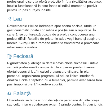
profesional, discreția oferă protecție în fața rivalităților ascunse.
Intuiția funcționează la cote înalte și indică momentul potrivit
pentru un pas curajos înainte.
♌️ Leu
Reflectoarele zilei se îndreaptă spre scena socială, unde un
gest carismatic poate consolida o poziție sau o reputație. În
carieră, se conturează ocazia de a prelua conducerea unui
proiect dificil. Relațiile de prietenie aduc vești bune și susținere
morală. Curajul de a rămâne autentic transformă o provocare
într-o reușită vizibilă.
♍️ Fecioară
Rigurozitatea și atenția la detalii devin cheia succesului într-o
sarcină profesională complexă. Un superior poate observa
efortul depus și lua în calcul o avansare viitoare. În plan
personal, organizarea programului aduce liniște interioară.
Analiza lucidă a faptelor, nu a temerilor, permite avansarea fără
pași înapoi și oferă încredere sporită.
♎️ Balanță
Orizonturile se lărgesc prin discuții cu persoane din alte orașe
sau culturi, iar o colaborare externă prinde contur. În plan juridic