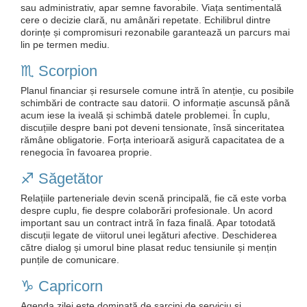
sau administrativ, apar semne favorabile. Viața sentimentală
cere o decizie clară, nu amânări repetate. Echilibrul dintre
dorințe și compromisuri rezonabile garantează un parcurs mai
lin pe termen mediu.
♏️ Scorpion
Planul financiar și resursele comune intră în atenție, cu posibile
schimbări de contracte sau datorii. O informație ascunsă până
acum iese la iveală și schimbă datele problemei. În cuplu,
discuțiile despre bani pot deveni tensionate, însă sinceritatea
rămâne obligatorie. Forța interioară asigură capacitatea de a
renegocia în favoarea proprie.
♐️ Săgetător
Relațiile parteneriale devin scenă principală, fie că este vorba
despre cuplu, fie despre colaborări profesionale. Un acord
important sau un contract intră în faza finală. Apar totodată
discuții legate de viitorul unei legături afective. Deschiderea
către dialog și umorul bine plasat reduc tensiunile și mențin
punțile de comunicare.
♑️ Capricorn
Agenda zilei este dominată de sarcini de serviciu și