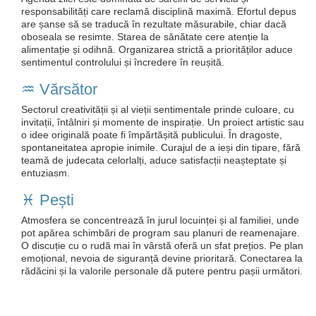
responsabilități care reclamă disciplină maximă. Efortul depus
are șanse să se traducă în rezultate măsurabile, chiar dacă
oboseala se resimte. Starea de sănătate cere atenție la
alimentație și odihnă. Organizarea strictă a priorităților aduce
sentimentul controlului și încredere în reușită.
♒️ Vărsător
Sectorul creativității și al vieții sentimentale prinde culoare, cu
invitații, întâlniri și momente de inspirație. Un proiect artistic sau
o idee originală poate fi împărtășită publicului. În dragoste,
spontaneitatea apropie inimile. Curajul de a ieși din tipare, fără
teamă de judecata celorlalți, aduce satisfacții neașteptate și
entuziasm.
♓️ Pești
Atmosfera se concentrează în jurul locuinței și al familiei, unde
pot apărea schimbări de program sau planuri de reamenajare.
O discuție cu o rudă mai în vârstă oferă un sfat prețios. Pe plan
emoțional, nevoia de siguranță devine prioritară. Conectarea la
rădăcini și la valorile personale dă putere pentru pașii următori.