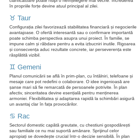
clarificatoare poate risipi o neînțelegere mai veche. Încrederea
în propriile forțe devine atuul principal al zilei.
♉️ Taur
Configurația zilei favorizează stabilitatea financiară și negocierile
avantajoase. O ofertă interesantă sau o confirmare importantă
poate schimba perspectiva asupra unui proiect. În familie, se
impune calm și răbdare pentru a evita izbucniri inutile. Rigoarea
și consecvența aduc rezultate concrete, iar perseverența este
răsplătită vizibil.
♊️ Gemeni
Planul comunicării se află în prim‑plan, cu întâlniri, telefoane și
mesaje care pot redefini o colaborare. O idee ingenioasă are
șanse mari să fie remarcată de persoanele potrivite. În plan
afectiv, sinceritatea devine esențială pentru menținerea
armoniei. Flexibilitatea și adaptarea rapidă la schimbări asigură
un avantaj clar în fața provocărilor.
♋️ Rac
Sectorul domestic capătă greutate, cu chestiuni gospodărești
sau familiale ce nu mai suportă amânare. Sprijinul celor
apropiați se dovedește crucial într-o decizie sensibilă. În plan