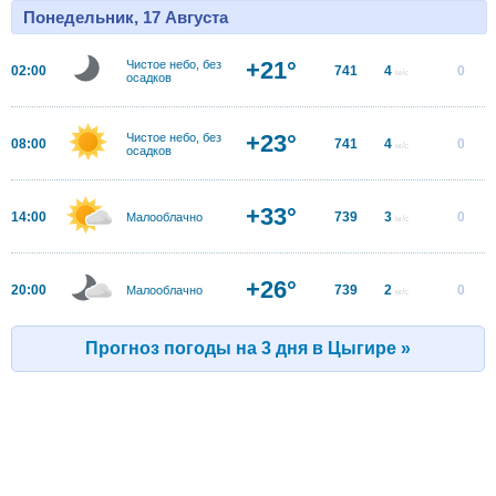
Понедельник, 17 Августа
+21°
Чистое небо, без
02:00
741
4
0
м/с
осадков
+23°
Чистое небо, без
08:00
741
4
0
м/с
осадков
+33°
14:00
739
3
0
Малооблачно
м/с
+26°
20:00
739
2
0
Малооблачно
м/с
Прогноз погоды на 3 дня в Цыгире »