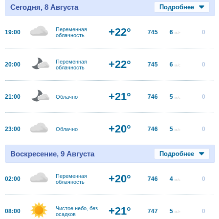
Сегодня, 8 Августа
Подробнее
+22°
Переменная
19:00
745
6
0
м/с
облачность
+22°
Переменная
20:00
745
6
0
м/с
облачность
+21°
21:00
746
5
0
Облачно
м/с
+20°
23:00
746
5
0
Облачно
м/с
Воскресение, 9 Августа
Подробнее
+20°
Переменная
02:00
746
4
0
м/с
облачность
+21°
Чистое небо, без
08:00
747
5
0
м/с
осадков