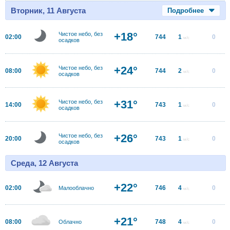
Вторник, 11 Августа
Подробнее
+18°
Чистое небо, без
02:00
744
1
0
м/с
осадков
+24°
Чистое небо, без
08:00
744
2
0
м/с
осадков
+31°
Чистое небо, без
14:00
743
1
0
м/с
осадков
+26°
Чистое небо, без
20:00
743
1
0
м/с
осадков
Среда, 12 Августа
+22°
02:00
746
4
0
Малооблачно
м/с
+21°
08:00
748
4
0
Облачно
м/с