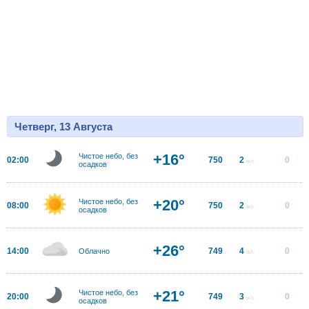
Четверг, 13 Августа
+16°
Чистое небо, без
02:00
750
2
0
м/с
осадков
+20°
Чистое небо, без
08:00
750
2
0
м/с
осадков
+26°
14:00
749
4
0
Облачно
м/с
+21°
Чистое небо, без
20:00
749
3
0
м/с
осадков