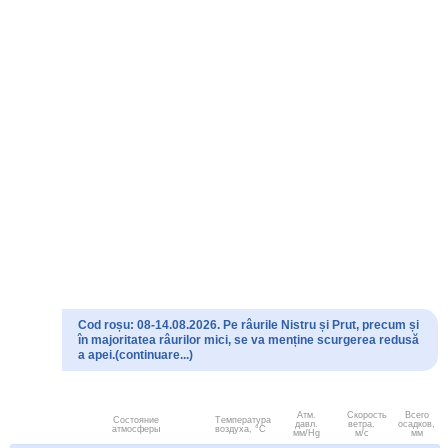
Cod roșu: 08-14.08.2026. Pe râurile Nistru și Prut, precum și
în majoritatea râurilor mici, se va menține scurgerea redusă
a apei.(continuare...)
Атм.
Скорость
Всего
Состояние
Температура
давл.
ветра.
осадков,
атмосферы
воздуха, °C
мм/Hg
м/с
мм