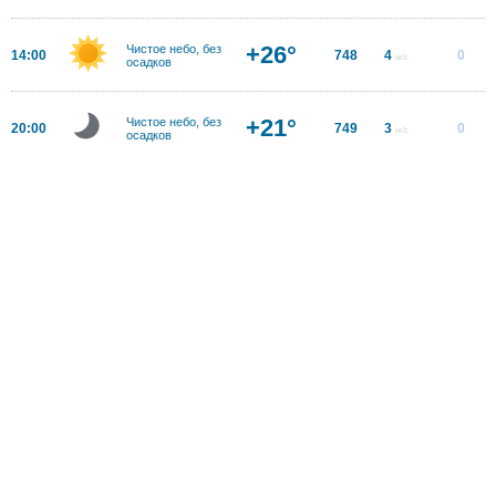
+26°
Чистое небо, без
14:00
748
4
0
м/с
осадков
+21°
Чистое небо, без
20:00
749
3
0
м/с
осадков