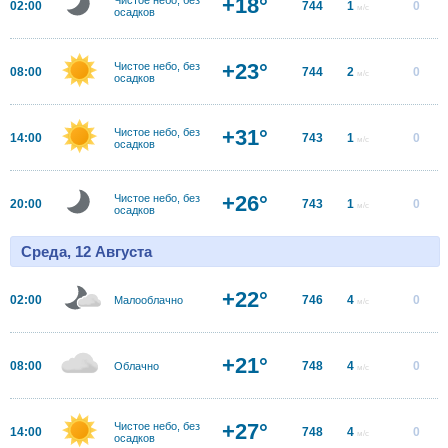
+18°
02:00
744
1
0
м/с
осадков
+23°
Чистое небо, без
08:00
744
2
0
м/с
осадков
+31°
Чистое небо, без
14:00
743
1
0
м/с
осадков
+26°
Чистое небо, без
20:00
743
1
0
м/с
осадков
Среда, 12 Августа
+22°
02:00
746
4
0
Малооблачно
м/с
+21°
08:00
748
4
0
Облачно
м/с
+27°
Чистое небо, без
14:00
748
4
0
м/с
осадков