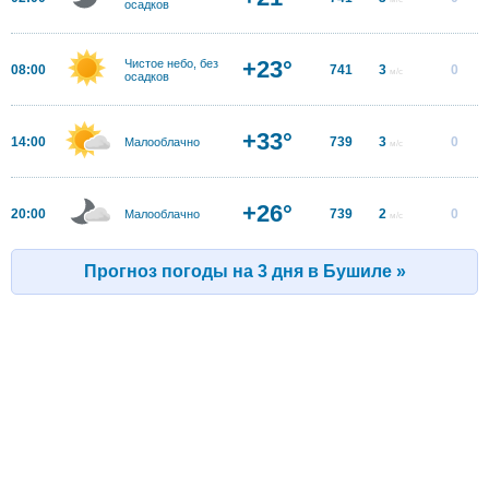
осадков
+23°
Чистое небо, без
08:00
741
3
0
м/с
осадков
+33°
14:00
739
3
0
Малооблачно
м/с
+26°
20:00
739
2
0
Малооблачно
м/с
Прогноз погоды на 3 дня в Бушиле »