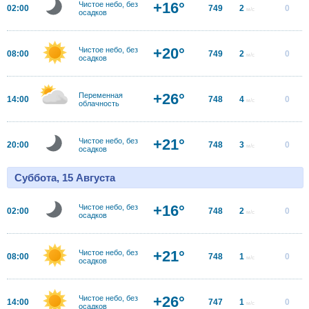
+16°
Чистое небо, без
02:00
749
2
0
м/с
осадков
+20°
Чистое небо, без
08:00
749
2
0
м/с
осадков
+26°
Переменная
14:00
748
4
0
м/с
облачность
+21°
Чистое небо, без
20:00
748
3
0
м/с
осадков
Суббота, 15 Августа
+16°
Чистое небо, без
02:00
748
2
0
м/с
осадков
+21°
Чистое небо, без
08:00
748
1
0
м/с
осадков
+26°
Чистое небо, без
14:00
747
1
0
м/с
осадков