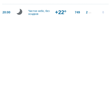
+22°
Чистое небо, без
20:00
749
2
0
м/с
осадков