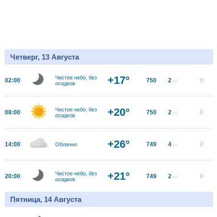
Четверг, 13 Августа
+17°
Чистое небо, без
02:00
750
2
0
м/с
осадков
+20°
Чистое небо, без
08:00
750
2
0
м/с
осадков
+26°
14:00
749
4
0
Облачно
м/с
+21°
Чистое небо, без
20:00
749
2
0
м/с
осадков
Пятница, 14 Августа