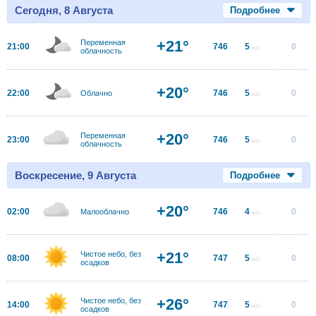
Сегодня, 8 Августа
Подробнее
+21°
Переменная
21:00
746
5
0
м/с
облачность
+20°
22:00
746
5
0
Облачно
м/с
+20°
Переменная
23:00
746
5
0
м/с
облачность
Воскресение, 9 Августа
Подробнее
+20°
02:00
746
4
0
Малооблачно
м/с
+21°
Чистое небо, без
08:00
747
5
0
м/с
осадков
+26°
Чистое небо, без
14:00
747
5
0
м/с
осадков