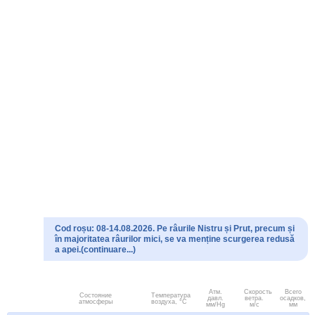
Cod roșu: 08-14.08.2026. Pe râurile Nistru și Prut, precum și
în majoritatea râurilor mici, se va menține scurgerea redusă
a apei.(continuare...)
Атм.
Скорость
Всего
Состояние
Температура
давл.
ветра.
осадков,
атмосферы
воздуха, °C
мм/Hg
м/с
мм