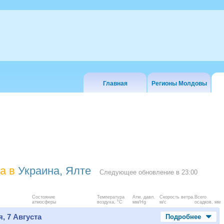
Главная
Регионы Молдовы
а в
Украина, Ялте
Следующее обновление в
23:00
Состояние
Температура
Атм. давл.
Скорость ветра.
Всего
атмосферы
воздуха, °C
мм/Hg
м/с
осадков, мм
, 7 Августа
Подробнее