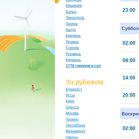
Кишинёв
23:00
Бэлць
Тирасполь
Тигина
Суббота
Кахул
Бричень
Резина
02:00
Сорока
Яловень
Кэушень
08:00
1776 городов и сел
14:00
За рубежом
Бухарест
20:00
Яссы
Киев
Одесса
Воскрес
Москва
Торино
Лиссабона
02:00
Франкфурт
Афины