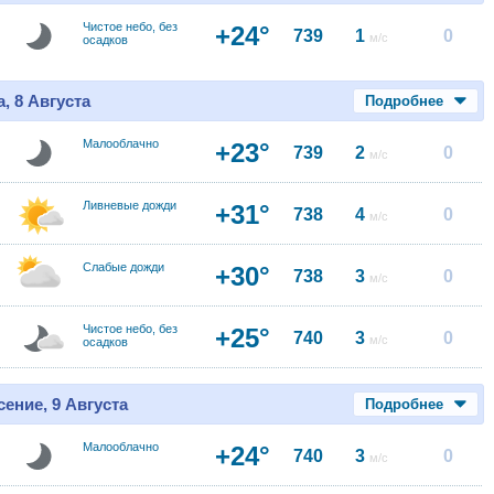
Чистое небо, без
+24°
739
1
0
м/с
осадков
, 8 Августа
Подробнее
Малооблачно
+23°
739
2
0
м/с
Ливневые дожди
+31°
738
4
0
м/с
Слабые дожди
+30°
738
3
0
м/с
Чистое небо, без
+25°
740
3
0
м/с
осадков
ение, 9 Августа
Подробнее
Малооблачно
+24°
740
3
0
м/с