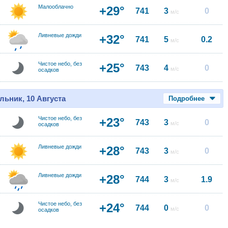
Малооблачно
+29°
741
3
0
м/с
Ливневые дожди
+32°
741
5
0.2
м/с
Чистое небо, без
+25°
743
4
0
м/с
осадков
льник, 10 Августа
Подробнее
Чистое небо, без
+23°
743
3
0
м/с
осадков
Ливневые дожди
+28°
743
3
0
м/с
Ливневые дожди
+28°
744
3
1.9
м/с
Чистое небо, без
+24°
744
0
0
м/с
осадков