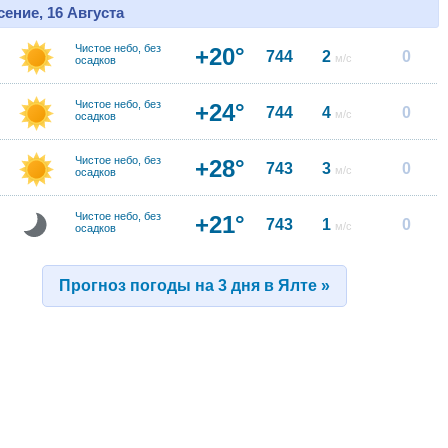
ение, 16 Августа
Чистое небо, без
+20°
744
2
0
м/с
осадков
Чистое небо, без
+24°
744
4
0
м/с
осадков
Чистое небо, без
+28°
743
3
0
м/с
осадков
Чистое небо, без
+21°
743
1
0
м/с
осадков
Прогноз погоды на 3 дня в Ялте »