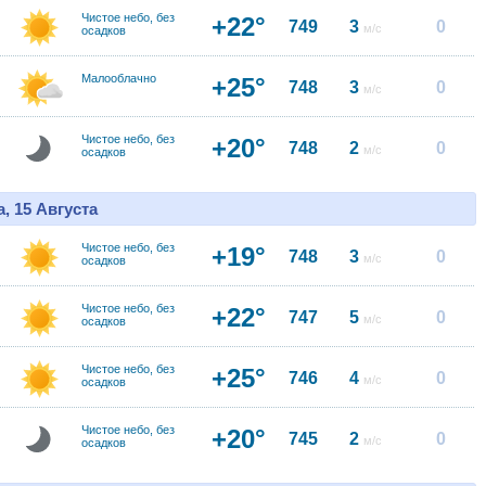
Чистое небо, без
+22°
749
3
0
м/с
осадков
Малооблачно
+25°
748
3
0
м/с
Чистое небо, без
+20°
748
2
0
м/с
осадков
, 15 Августа
Чистое небо, без
+19°
748
3
0
м/с
осадков
Чистое небо, без
+22°
747
5
0
м/с
осадков
Чистое небо, без
+25°
746
4
0
м/с
осадков
Чистое небо, без
+20°
745
2
0
м/с
осадков