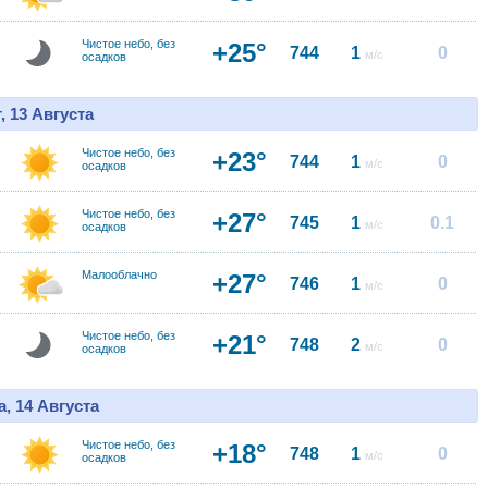
Чистое небо, без
+25°
744
1
0
м/с
осадков
, 13 Августа
Чистое небо, без
+23°
744
1
0
м/с
осадков
Чистое небо, без
+27°
745
1
0.1
м/с
осадков
Малооблачно
+27°
746
1
0
м/с
Чистое небо, без
+21°
748
2
0
м/с
осадков
, 14 Августа
Чистое небо, без
+18°
748
1
0
м/с
осадков