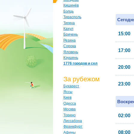
Кишинёв
Бэлць
Тирасполь
Сегодня
Тигина
Кахул
15:00
Бричень
Резина
Сорока
17:00
Яловень
Кэушень
1776 городов и сел
20:00
За рубежом
23:00
Бухарест
Яссы
Киев
Воскрес
Одесса
Москва
Торино
02:00
Лиссабона
Франкфурт
08:00
Афины