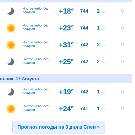
Чистое небо, без
+18°
744
2
0
м/с
осадков
Чистое небо, без
+23°
744
1
0
м/с
осадков
Чистое небо, без
+31°
742
2
0
м/с
осадков
Чистое небо, без
+25°
742
2
0
м/с
осадков
льник, 17 Августа
Чистое небо, без
+19°
742
1
0
м/с
осадков
Чистое небо, без
+24°
741
1
0
м/с
осадков
Прогноз погоды на 3 дня в Спеи »