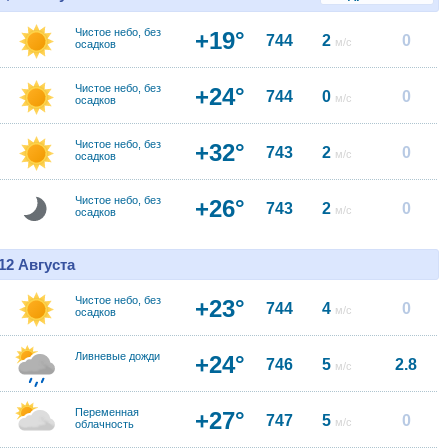
Чистое небо, без
+19°
744
2
0
м/с
осадков
Чистое небо, без
+24°
744
0
0
м/с
осадков
Чистое небо, без
+32°
743
2
0
м/с
осадков
Чистое небо, без
+26°
743
2
0
м/с
осадков
12 Августа
Чистое небо, без
+23°
744
4
0
м/с
осадков
Ливневые дожди
+24°
746
5
2.8
м/с
Переменная
+27°
747
5
0
м/с
облачность