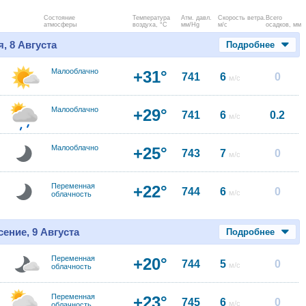
Состояние
Температура
Атм. давл.
Скорость ветра.
Всего
атмосферы
воздуха, °C
мм/Hg
м/с
осадков, мм
, 8 Августа
Подробнее
Малооблачно
+31°
741
6
0
м/с
Малооблачно
+29°
741
6
0.2
м/с
Малооблачно
+25°
743
7
0
м/с
Переменная
+22°
744
6
0
м/с
облачность
ение, 9 Августа
Подробнее
Переменная
+20°
744
5
0
м/с
облачность
Переменная
+23°
745
6
0
м/с
облачность