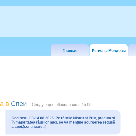
Главная
Регионы Молдовы
а в
Спеи
Следующее обновление в
15:00
Cod roșu: 08-14.08.2026. Pe râurile Nistru și Prut, precum și
în majoritatea râurilor mici, se va menține scurgerea redusă
a apei.(continuare...)