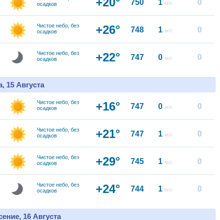
+20°
750
1
0
м/с
осадков
Чистое небо, без
+26°
748
1
0
м/с
осадков
Чистое небо, без
+22°
747
0
0
м/с
осадков
, 15 Августа
Чистое небо, без
+16°
747
0
0
м/с
осадков
Чистое небо, без
+21°
747
1
0
м/с
осадков
Чистое небо, без
+29°
745
1
0
м/с
осадков
Чистое небо, без
+24°
744
1
0
м/с
осадков
ение, 16 Августа