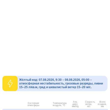
Жёлтый код: 07.08.2026, 9:30 – 08.08.2026, 05:00 –
атмосферная нестабильность, грозовые разряды, ливни
15–25 л/кв.м, град и шквалистый ветер 15–20 м/с.
Атм.
Скорость
Всего
Состояние
Температура
давл.
ветра.
осадков,
атмосферы
воздуха, °C
мм/Hg
м/с
мм