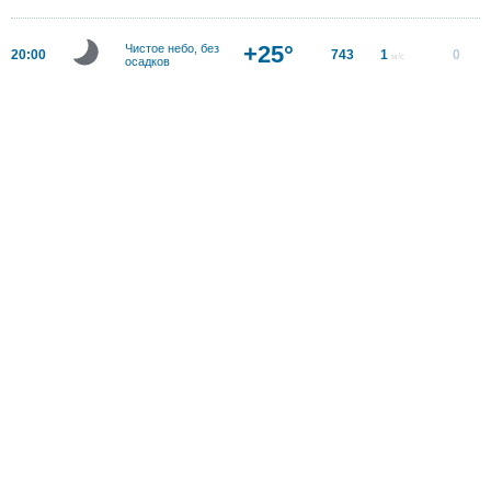
+25°
Чистое небо, без
20:00
743
1
0
м/с
осадков