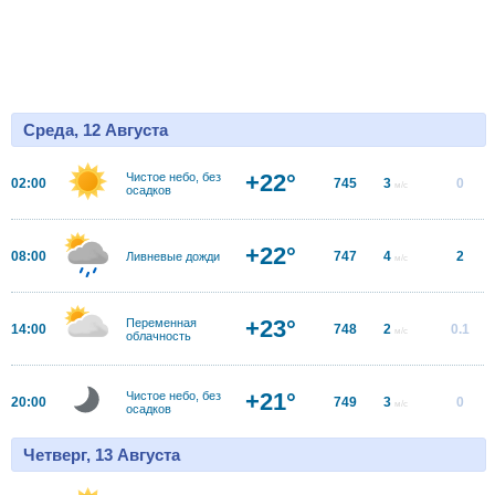
Среда, 12 Августа
+22°
Чистое небо, без
02:00
745
3
0
м/с
осадков
+22°
08:00
747
4
2
Ливневые дожди
м/с
+23°
Переменная
14:00
748
2
0.1
м/с
облачность
+21°
Чистое небо, без
20:00
749
3
0
м/с
осадков
Четверг, 13 Августа