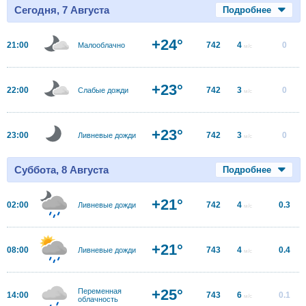
Сегодня, 7 Августа
Подробнее
+24°
21:00
742
4
0
Малооблачно
м/с
+23°
22:00
742
3
0
Слабые дожди
м/с
+23°
23:00
742
3
0
Ливневые дожди
м/с
Суббота, 8 Августа
Подробнее
+21°
02:00
742
4
0.3
Ливневые дожди
м/с
+21°
08:00
743
4
0.4
Ливневые дожди
м/с
+25°
Переменная
14:00
743
6
0.1
м/с
облачность