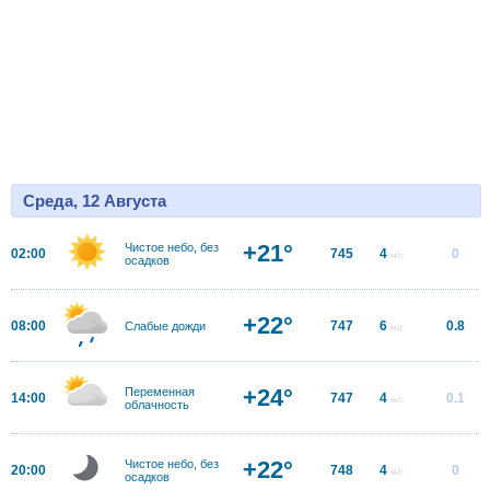
Среда, 12 Августа
+21°
Чистое небо, без
02:00
745
4
0
м/с
осадков
+22°
08:00
747
6
0.8
Слабые дожди
м/с
+24°
Переменная
14:00
747
4
0.1
м/с
облачность
+22°
Чистое небо, без
20:00
748
4
0
м/с
осадков