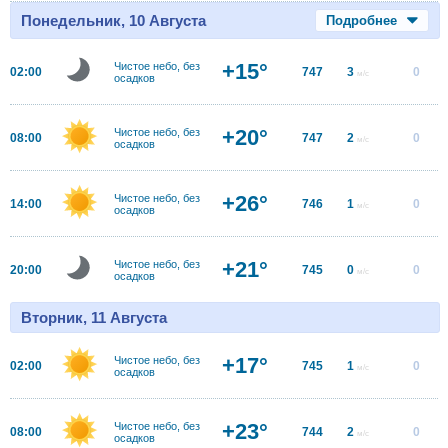
Понедельник, 10 Августа
Подробнее
+15°
Чистое небо, без
02:00
747
3
0
м/с
осадков
+20°
Чистое небо, без
08:00
747
2
0
м/с
осадков
+26°
Чистое небо, без
14:00
746
1
0
м/с
осадков
+21°
Чистое небо, без
20:00
745
0
0
м/с
осадков
Вторник, 11 Августа
+17°
Чистое небо, без
02:00
745
1
0
м/с
осадков
+23°
Чистое небо, без
08:00
744
2
0
м/с
осадков