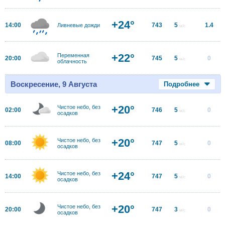
+24°
14:00
743
5
1.4
Ливневые дожди
м/с
+22°
Переменная
20:00
745
5
0
м/с
облачность
Воскресение, 9 Августа
Подробнее
+20°
Чистое небо, без
02:00
746
5
0
м/с
осадков
+20°
Чистое небо, без
08:00
747
5
0
м/с
осадков
+24°
Чистое небо, без
14:00
747
5
0
м/с
осадков
+20°
Чистое небо, без
20:00
747
3
0
м/с
осадков