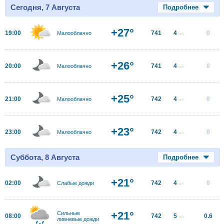
Сегодня, 7 Августа
Подробнее
+27°
19:00
741
4
0
Малооблачно
м/с
+26°
20:00
741
4
0
Малооблачно
м/с
+25°
21:00
742
4
0
Малооблачно
м/с
+23°
23:00
742
4
0
Малооблачно
м/с
Суббота, 8 Августа
Подробнее
+21°
02:00
742
4
0
Слабые дожди
м/с
+21°
Сильные
08:00
742
5
0.6
м/с
ливневые дожди