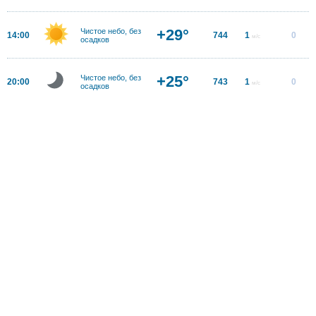
+29°
Чистое небо, без
14:00
744
1
0
м/с
осадков
+25°
Чистое небо, без
20:00
743
1
0
м/с
осадков