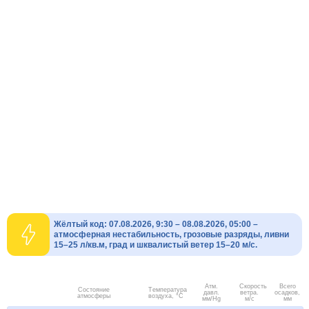
Жёлтый код: 07.08.2026, 9:30 – 08.08.2026, 05:00 –
атмосферная нестабильность, грозовые разряды, ливни
15–25 л/кв.м, град и шквалистый ветер 15–20 м/с.
Атм.
Скорость
Всего
Состояние
Температура
давл.
ветра.
осадков,
атмосферы
воздуха, °C
мм/Hg
м/с
мм