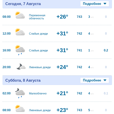
Сегодня, 7 Августа
Подробнее
+26°
Переменная
08:00
743
3
0
м/с
облачность
+31°
12:00
742
4
0
Слабые дожди
м/с
+31°
16:00
741
1
0.2
Слабые дожди
м/с
+24°
20:00
742
4
0
Ливневые дожди
м/с
Суббота, 8 Августа
Подробнее
+21°
02:00
742
4
0.1
Малооблачно
м/с
+23°
08:00
743
5
0
Ливневые дожди
м/с