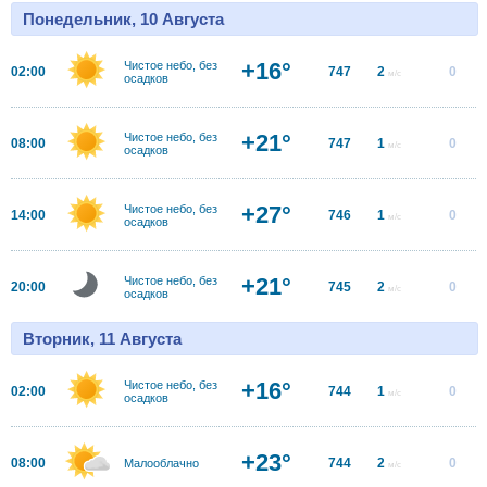
Понедельник, 10 Августа
+16°
Чистое небо, без
02:00
747
2
0
м/с
осадков
+21°
Чистое небо, без
08:00
747
1
0
м/с
осадков
+27°
Чистое небо, без
14:00
746
1
0
м/с
осадков
+21°
Чистое небо, без
20:00
745
2
0
м/с
осадков
Вторник, 11 Августа
+16°
Чистое небо, без
02:00
744
1
0
м/с
осадков
+23°
08:00
744
2
0
Малооблачно
м/с