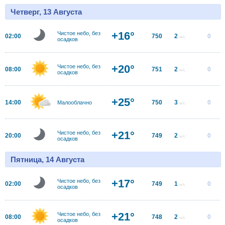
Четверг, 13 Августа
+16°
Чистое небо, без
02:00
750
2
0
м/с
осадков
+20°
Чистое небо, без
08:00
751
2
0
м/с
осадков
+25°
14:00
750
3
0
Малооблачно
м/с
+21°
Чистое небо, без
20:00
749
2
0
м/с
осадков
Пятница, 14 Августа
+17°
Чистое небо, без
02:00
749
1
0
м/с
осадков
+21°
Чистое небо, без
08:00
748
2
0
м/с
осадков