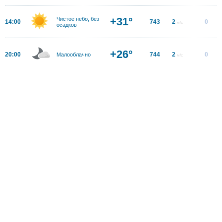
+31°
Чистое небо, без
14:00
743
2
0
м/с
осадков
+26°
20:00
744
2
0
Малооблачно
м/с