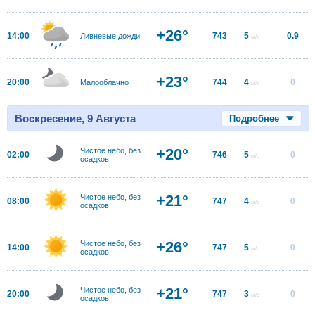
+26°
14:00
743
5
0.9
Ливневые дожди
м/с
+23°
20:00
744
4
0
Малооблачно
м/с
Воскресение, 9 Августа
Подробнее
+20°
Чистое небо, без
02:00
746
5
0
м/с
осадков
+21°
Чистое небо, без
08:00
747
4
0
м/с
осадков
+26°
Чистое небо, без
14:00
747
5
0
м/с
осадков
+21°
Чистое небо, без
20:00
747
3
0
м/с
осадков