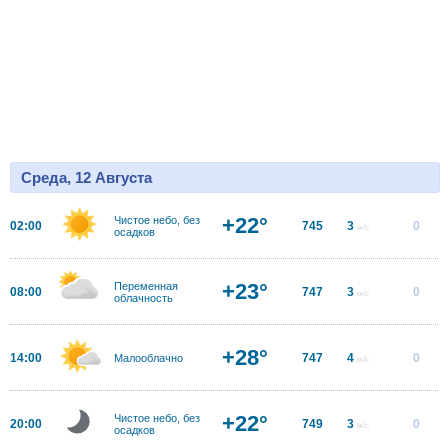
Среда, 12 Августа
+22°
Чистое небо, без
02:00
745
3
0
м/с
осадков
+23°
Переменная
08:00
747
3
0
м/с
облачность
+28°
14:00
747
4
0
Малооблачно
м/с
+22°
Чистое небо, без
20:00
749
3
0
м/с
осадков