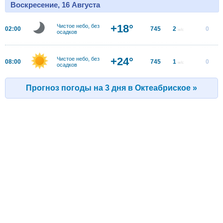
Воскресение, 16 Августа
+18°
Чистое небо, без
02:00
745
2
0
м/с
осадков
+24°
Чистое небо, без
08:00
745
1
0
м/с
осадков
Прогноз погоды на 3 дня в Октеабриское »