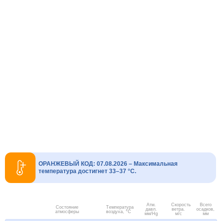
ОРАНЖЕВЫЙ КОД: 07.08.2026 – Максимальная
температура достигнет 33–37 °C.
Атм.
Скорость
Всего
Состояние
Температура
давл.
ветра.
осадков,
атмосферы
воздуха, °C
мм/Hg
м/с
мм