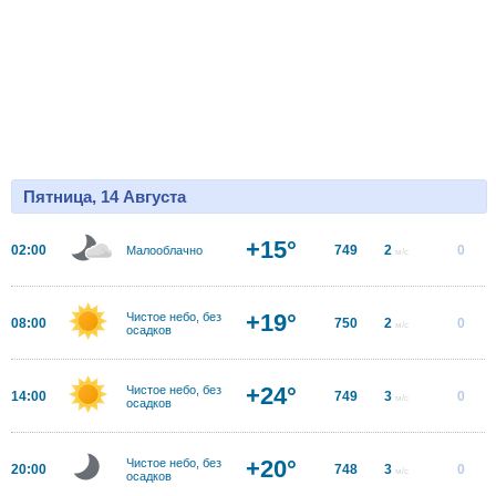
Пятница, 14 Августа
+15°
02:00
749
2
0
Малооблачно
м/с
+19°
Чистое небо, без
08:00
750
2
0
м/с
осадков
+24°
Чистое небо, без
14:00
749
3
0
м/с
осадков
+20°
Чистое небо, без
20:00
748
3
0
м/с
осадков