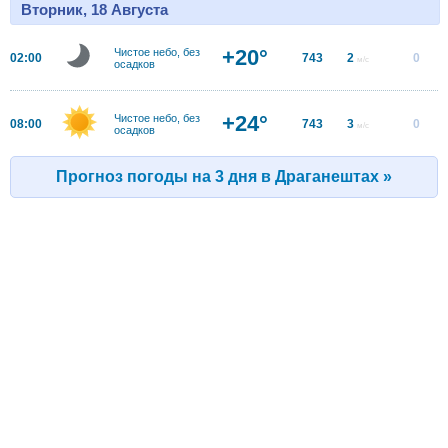
Вторник, 18 Августа
+20°
Чистое небо, без
02:00
743
2
0
м/с
осадков
+24°
Чистое небо, без
08:00
743
3
0
м/с
осадков
Прогноз погоды на 3 дня в Драганештах »