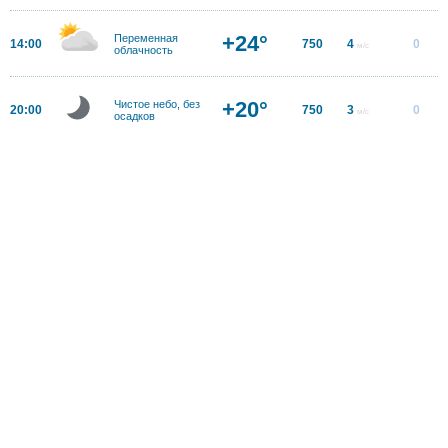
+24°
Переменная
14:00
750
4
0
м/с
облачность
+20°
Чистое небо, без
20:00
750
3
0
м/с
осадков