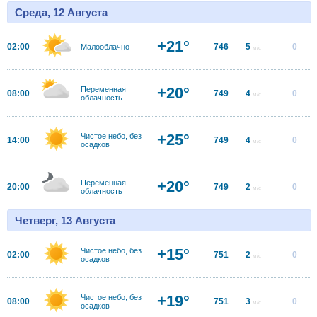
Среда, 12 Августа
+21°
02:00
746
5
0
Малооблачно
м/с
+20°
Переменная
08:00
749
4
0
м/с
облачность
+25°
Чистое небо, без
14:00
749
4
0
м/с
осадков
+20°
Переменная
20:00
749
2
0
м/с
облачность
Четверг, 13 Августа
+15°
Чистое небо, без
02:00
751
2
0
м/с
осадков
+19°
Чистое небо, без
08:00
751
3
0
м/с
осадков