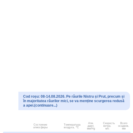
Cod roșu: 08-14.08.2026. Pe râurile Nistru și Prut, precum și
în majoritatea râurilor mici, se va menține scurgerea redusă
a apei.(continuare...)
Атм.
Скорость
Всего
Состояние
Температура
давл.
ветра.
осадков,
атмосферы
воздуха, °C
мм/Hg
м/с
мм