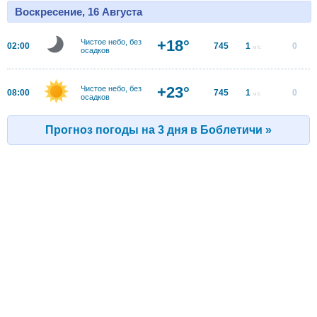
Воскресение, 16 Августа
+18°
Чистое небо, без
02:00
745
1
0
м/с
осадков
+23°
Чистое небо, без
08:00
745
1
0
м/с
осадков
Прогноз погоды на 3 дня в Боблетичи »