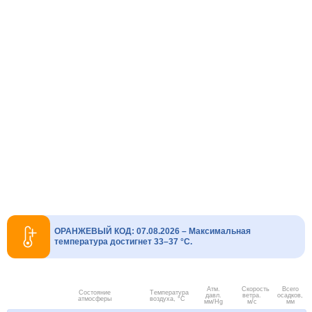
ОРАНЖЕВЫЙ КОД: 07.08.2026 – Максимальная
температура достигнет 33–37 °C.
Атм.
Скорость
Всего
Состояние
Температура
давл.
ветра.
осадков,
атмосферы
воздуха, °C
мм/Hg
м/с
мм