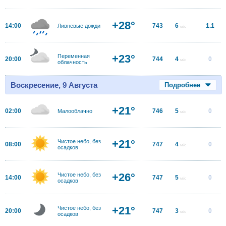
+28°
14:00
743
6
1.1
Ливневые дожди
м/с
+23°
Переменная
20:00
744
4
0
м/с
облачность
Воскресение, 9 Августа
Подробнее
+21°
02:00
746
5
0
Малооблачно
м/с
+21°
Чистое небо, без
08:00
747
4
0
м/с
осадков
+26°
Чистое небо, без
14:00
747
5
0
м/с
осадков
+21°
Чистое небо, без
20:00
747
3
0
м/с
осадков