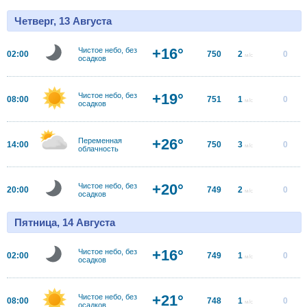
Четверг, 13 Августа
+16°
Чистое небо, без
02:00
750
2
0
м/с
осадков
+19°
Чистое небо, без
08:00
751
1
0
м/с
осадков
+26°
Переменная
14:00
750
3
0
м/с
облачность
+20°
Чистое небо, без
20:00
749
2
0
м/с
осадков
Пятница, 14 Августа
+16°
Чистое небо, без
02:00
749
1
0
м/с
осадков
+21°
Чистое небо, без
08:00
748
1
0
м/с
осадков