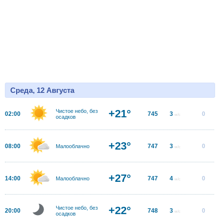
Среда, 12 Августа
+21°
Чистое небо, без
02:00
745
3
0
м/с
осадков
+23°
08:00
747
3
0
Малооблачно
м/с
+27°
14:00
747
4
0
Малооблачно
м/с
+22°
Чистое небо, без
20:00
748
3
0
м/с
осадков