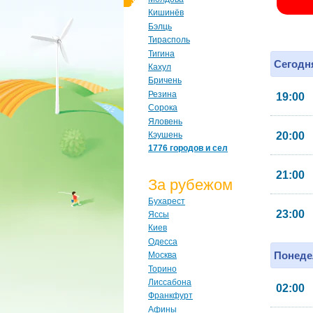
Кишинёв
Бэлць
Тирасполь
Тигина
Сегодня
Кахул
Бричень
Резина
19:00
Сорока
Яловень
Кэушень
20:00
1776 городов и сел
21:00
За рубежом
Бухарест
23:00
Яссы
Киев
Одесса
Понеде
Москва
Торино
Лиссабона
02:00
Франкфурт
Афины