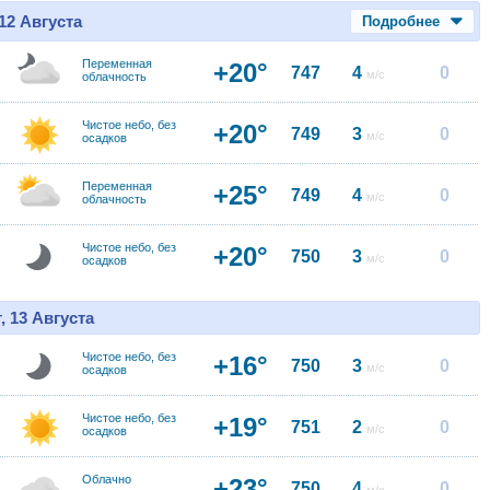
12 Августа
Подробнее
Переменная
+20°
747
4
0
м/с
облачность
Чистое небо, без
+20°
749
3
0
м/с
осадков
Переменная
+25°
749
4
0
м/с
облачность
Чистое небо, без
+20°
750
3
0
м/с
осадков
, 13 Августа
Чистое небо, без
+16°
750
3
0
м/с
осадков
Чистое небо, без
+19°
751
2
0
м/с
осадков
Облачно
+23°
750
4
0