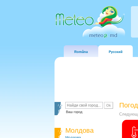
Româna
Русский
Погод
Ваш город
Следующе
Молдова
Молдова