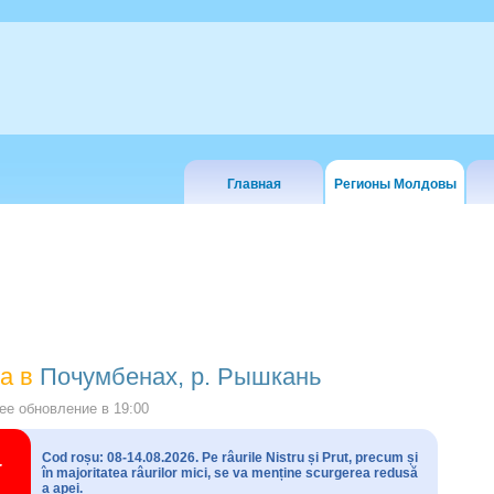
Главная
Регионы Молдовы
а в
Почумбенах, р. Рышкань
е обновление в
19:00
Cod roșu: 08-14.08.2026. Pe râurile Nistru și Prut, precum și
în majoritatea râurilor mici, se va menține scurgerea redusă
a apei.