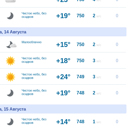
м/с
Чистое небо, без
+19°
750
2
0
м/с
осадков
, 14 Августа
Малооблачно
+15°
750
2
0
м/с
Чистое небо, без
+18°
750
3
0
м/с
осадков
Чистое небо, без
+24°
749
3
0
м/с
осадков
Чистое небо, без
+19°
748
2
0
м/с
осадков
, 15 Августа
Чистое небо, без
+14°
748
1
0
м/с
осадков