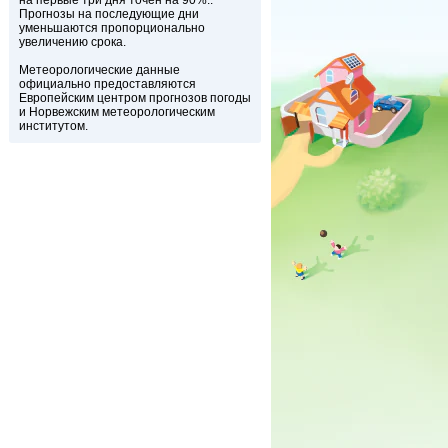
на первые три дня точен на 90%..
Прогнозы на последующие дни
уменьшаются пропорционально
увеличению срока.
Метеорологические данные
официально предоставляются
Европейским центром прогнозов погоды
и Норвежским метеорологическим
институтом.