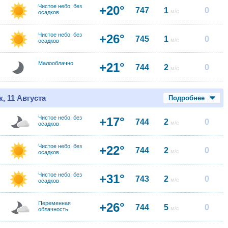
Чистое небо, без
+20°
747
1
0
м/с
осадков
Чистое небо, без
+26°
745
1
0
м/с
осадков
Малооблачно
+21°
744
2
0
м/с
, 11 Августа
Подробнее
Чистое небо, без
+17°
744
2
0
м/с
осадков
Чистое небо, без
+22°
744
2
0
м/с
осадков
Чистое небо, без
+31°
743
2
0
м/с
осадков
Переменная
+26°
744
5
0
м/с
облачность