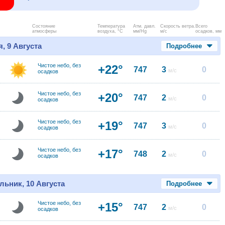
Состояние
Температура
Атм. давл.
Скорость ветра.
Всего
атмосферы
воздуха, °C
мм/Hg
м/с
осадков, мм
, 9 Августа
Подробнее
Чистое небо, без
+22°
747
3
0
м/с
осадков
Чистое небо, без
+20°
747
2
0
м/с
осадков
Чистое небо, без
+19°
747
3
0
м/с
осадков
Чистое небо, без
+17°
748
2
0
м/с
осадков
льник, 10 Августа
Подробнее
Чистое небо, без
+15°
747
2
0
м/с
осадков