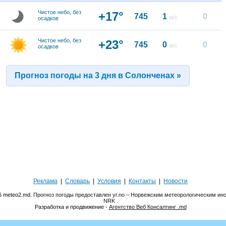
Чистое небо, без
+17°
745
1
0
м/с
осадков
Чистое небо, без
+23°
745
0
0
м/с
осадков
Прогноз погоды на 3 дня в Солонченах »
Реклама
|
Словарь
|
Условия
|
Контакты
|
Новости
6 meteo2.md.
Прогноз погоды предоставлен yr.no – Норвежским метеорологическим инс
NRK
.
Разработка и продвижение -
Агентство Веб Консалтинг .md