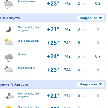
Малооблачно
+23°
742
2
0.2
м/с
, 8 Августа
Подробнее
Чистое небо, без
+21°
742
3
0
м/с
осадков
Ливневые дожди
+25°
742
5
0
м/с
Дождь
+24°
742
6
0.7
м/с
Малооблачно
+23°
744
4
0
м/с
ение, 9 Августа
Подробнее
Чистое небо, без
+21°
745
5
0
м/с
осадков
Чистое небо, без