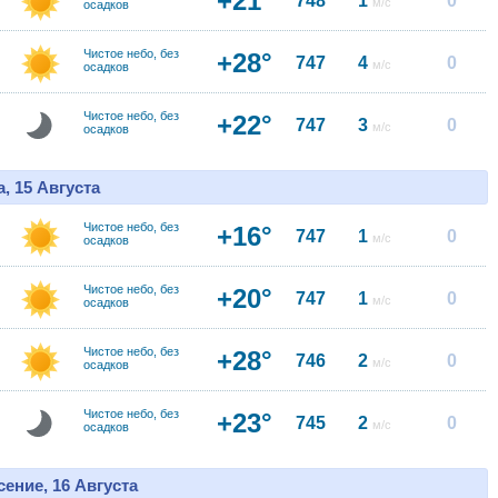
+21°
748
1
0
м/с
осадков
Чистое небо, без
+28°
747
4
0
м/с
осадков
Чистое небо, без
+22°
747
3
0
м/с
осадков
, 15 Августа
Чистое небо, без
+16°
747
1
0
м/с
осадков
Чистое небо, без
+20°
747
1
0
м/с
осадков
Чистое небо, без
+28°
746
2
0
м/с
осадков
Чистое небо, без
+23°
745
2
0
м/с
осадков
ение, 16 Августа