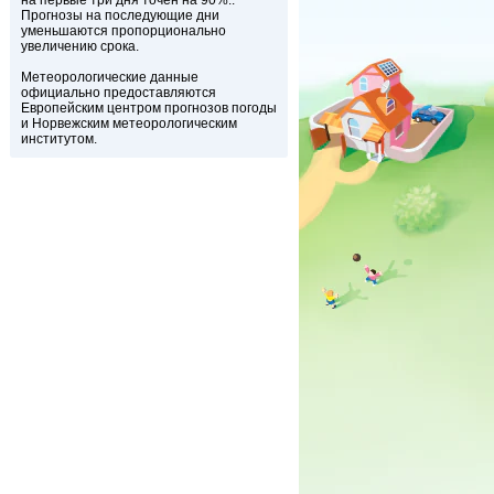
на первые три дня точен на 90%..
Прогнозы на последующие дни
уменьшаются пропорционально
увеличению срока.
Метеорологические данные
официально предоставляются
Европейским центром прогнозов погоды
и Норвежским метеорологическим
институтом.