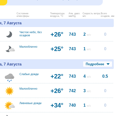
Состояние
Температура
Атм. давл.
Скорость ветра.
Всего
атмосферы
воздуха, °C
мм/Hg
м/с
осадков, мм
, 7 Августа
Чистое небо, без
+26°
743
2
0
м/с
осадков
Малооблачно
+25°
743
1
0
м/с
, 7 Августа
Подробнее
Слабые дожди
+22°
743
4
0.5
м/с
Малооблачно
+26°
742
3
0
м/с
Ливневые дожди
+34°
740
1
0
м/с