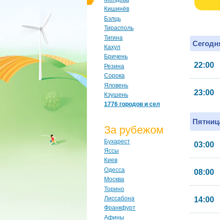
Кишинёв
Бэлць
Тирасполь
Тигина
Сегодня
Кахул
Бричень
22:00
Резина
Сорока
Яловень
23:00
Кэушень
1776 городов и сел
Пятница
За рубежом
Бухарест
03:00
Яссы
Киев
Одесса
08:00
Москва
Торино
Лиссабона
14:00
Франкфурт
Афины