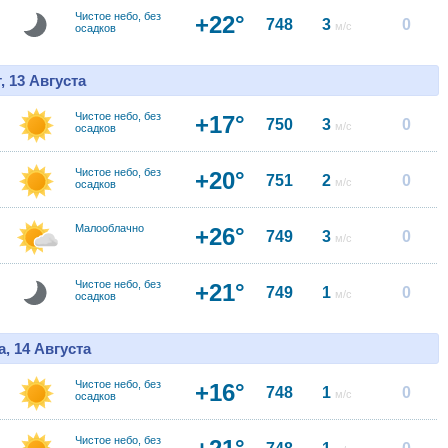
Чистое небо, без
+22°
748
3
0
м/с
осадков
, 13 Августа
Чистое небо, без
+17°
750
3
0
м/с
осадков
Чистое небо, без
+20°
751
2
0
м/с
осадков
Малооблачно
+26°
749
3
0
м/с
Чистое небо, без
+21°
749
1
0
м/с
осадков
, 14 Августа
Чистое небо, без
+16°
748
1
0
м/с
осадков
Чистое небо, без