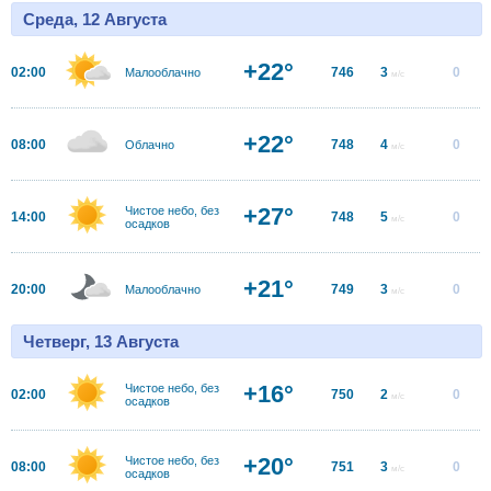
Среда, 12 Августа
+22°
02:00
746
3
0
Малооблачно
м/с
+22°
08:00
748
4
0
Облачно
м/с
+27°
Чистое небо, без
14:00
748
5
0
м/с
осадков
+21°
20:00
749
3
0
Малооблачно
м/с
Четверг, 13 Августа
+16°
Чистое небо, без
02:00
750
2
0
м/с
осадков
+20°
Чистое небо, без
08:00
751
3
0
м/с
осадков