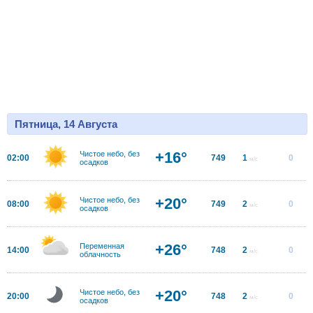
Пятница, 14 Августа
+16°
Чистое небо, без
02:00
749
1
0
м/с
осадков
+20°
Чистое небо, без
08:00
749
2
0
м/с
осадков
+26°
Переменная
14:00
748
2
0
м/с
облачность
+20°
Чистое небо, без
20:00
748
2
0
м/с
осадков