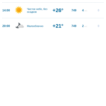
+26°
Чистое небо, без
14:00
749
4
0
м/с
осадков
+21°
20:00
749
2
0
Малооблачно
м/с