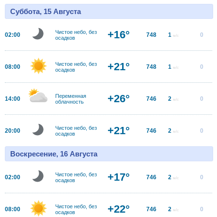
Суббота, 15 Августа
+16°
Чистое небо, без
02:00
748
1
0
м/с
осадков
+21°
Чистое небо, без
08:00
748
1
0
м/с
осадков
+26°
Переменная
14:00
746
2
0
м/с
облачность
+21°
Чистое небо, без
20:00
746
2
0
м/с
осадков
Воскресение, 16 Августа
+17°
Чистое небо, без
02:00
746
2
0
м/с
осадков
+22°
Чистое небо, без
08:00
746
2
0
м/с
осадков