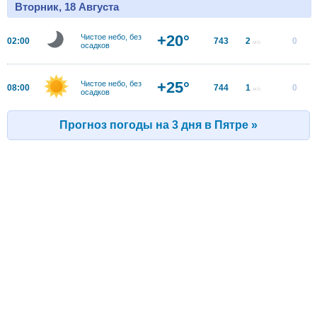
Вторник, 18 Августа
+20°
Чистое небо, без
02:00
743
2
0
м/с
осадков
+25°
Чистое небо, без
08:00
744
1
0
м/с
осадков
Прогноз погоды на 3 дня в Пятре »