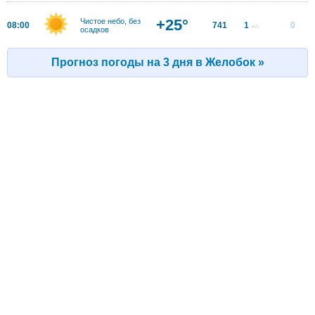
+25°
Чистое небо, без
08:00
741
1
0
м/с
осадков
Прогноз погоды на 3 дня в Желобок »