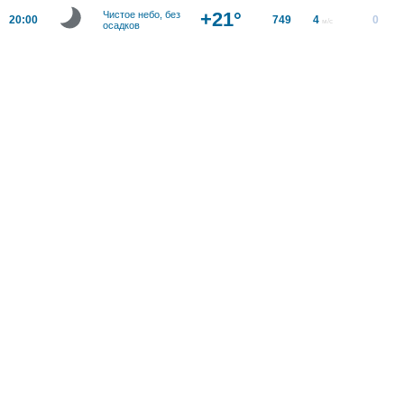
+21°
Чистое небо, без
20:00
749
4
0
м/с
осадков