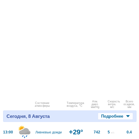
Атм.
Скорость
Всего
Состояние
Температура
давл.
ветра.
осадков,
атмосферы
воздуха, °C
мм/Hg
м/с
мм
Сегодня, 8 Августа
Подробнее
+29°
13:00
742
5
0.4
Ливневые дожди
м/с