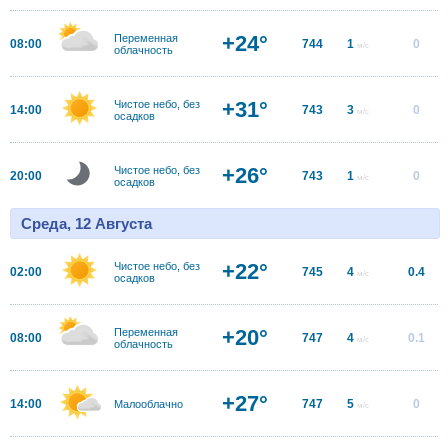
+24°
Переменная
08:00
744
1
0
м/с
облачность
+31°
Чистое небо, без
14:00
743
3
0
м/с
осадков
+26°
Чистое небо, без
20:00
743
1
0
м/с
осадков
Среда, 12 Августа
+22°
Чистое небо, без
02:00
745
4
0.4
м/с
осадков
+20°
Переменная
08:00
747
4
0.1
м/с
облачность
+27°
14:00
747
5
0
Малооблачно
м/с