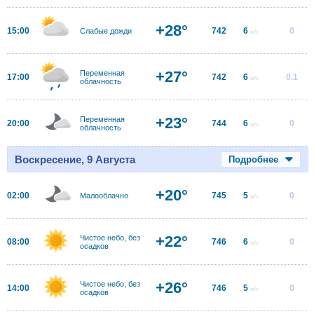
+28°
15:00
742
6
0
Слабые дожди
м/с
+27°
Переменная
17:00
742
6
0.1
м/с
облачность
+23°
Переменная
20:00
744
6
0
м/с
облачность
Воскресение, 9 Августа
Подробнее
+20°
02:00
745
5
0
Малооблачно
м/с
+22°
Чистое небо, без
08:00
746
6
0
м/с
осадков
+26°
Чистое небо, без
14:00
746
5
0
м/с
осадков