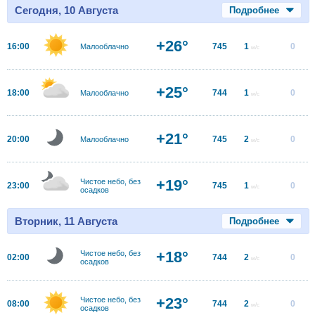
Сегодня, 10 Августа
Подробнее
+26°
16:00
745
1
0
Малооблачно
м/с
+25°
18:00
744
1
0
Малооблачно
м/с
+21°
20:00
745
2
0
Малооблачно
м/с
+19°
Чистое небо, без
23:00
745
1
0
м/с
осадков
Вторник, 11 Августа
Подробнее
+18°
Чистое небо, без
02:00
744
2
0
м/с
осадков
+23°
Чистое небо, без
08:00
744
2
0
м/с
осадков