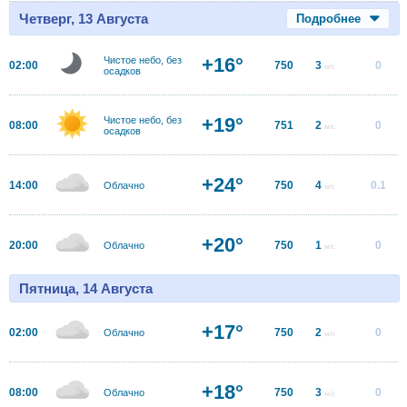
Четверг, 13 Августа
Подробнее
+16°
Чистое небо, без
02:00
750
3
0
м/с
осадков
+19°
Чистое небо, без
08:00
751
2
0
м/с
осадков
+24°
14:00
750
4
0.1
Облачно
м/с
+20°
20:00
750
1
0
Облачно
м/с
Пятница, 14 Августа
+17°
02:00
750
2
0
Облачно
м/с
+18°
08:00
750
3
0
Облачно
м/с