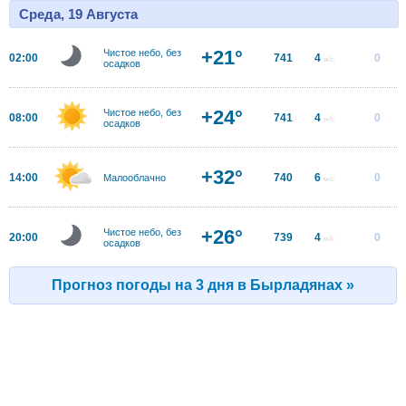
Среда, 19 Августа
+21°
Чистое небо, без
02:00
741
4
0
м/с
осадков
+24°
Чистое небо, без
08:00
741
4
0
м/с
осадков
+32°
14:00
740
6
0
Малооблачно
м/с
+26°
Чистое небо, без
20:00
739
4
0
м/с
осадков
Прогноз погоды на 3 дня в Бырладянах »