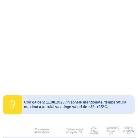
Cod galben: 11.08.2026. În zonele menționate, temperatura
maximă a aerului va atinge valori de +33..+35°C.
Атм.
Скорость
Всего
Состояние
Температура
давл.
ветра.
осадков,
атмосферы
воздуха, °C
мм/Hg
м/с
мм