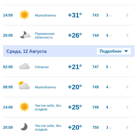
+31°
14:00
743
3
0
Малооблачно
м/с
+26°
Переменная
20:00
744
4
0
м/с
облачность
Среда, 12 Августа
Подробнее
+21°
02:00
747
5
0
Облачно
м/с
+20°
08:00
749
4
0
Малооблачно
м/с
+25°
Чистое небо, без
14:00
749
4
0
м/с
осадков
+20°
Чистое небо, без
20:00
750
3
0
м/с
осадков