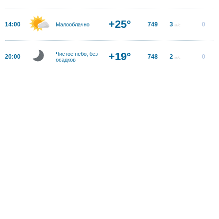
+25°
14:00
749
3
0
Малооблачно
м/с
+19°
Чистое небо, без
20:00
748
2
0
м/с
осадков