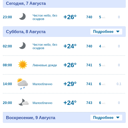
Сегодня, 7 Августа
+26°
Чистое небо, без
23:00
740
5
0
м/с
осадков
Суббота, 8 Августа
Подробнее
+24°
Чистое небо, без
02:00
740
4
0
м/с
осадков
+26°
08:00
741
5
0
Ливневые дожди
м/с
+29°
14:00
741
6
0.1
Малооблачно
м/с
+24°
20:00
743
6
0
Малооблачно
м/с
Воскресение, 9 Августа
Подробнее