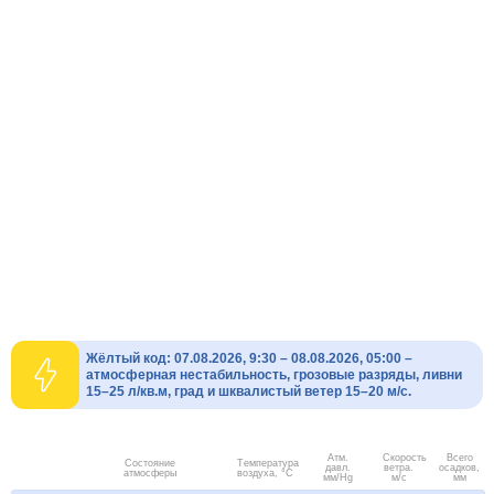
Жёлтый код: 07.08.2026, 9:30 – 08.08.2026, 05:00 –
атмосферная нестабильность, грозовые разряды, ливни
15–25 л/кв.м, град и шквалистый ветер 15–20 м/с.
Атм.
Скорость
Всего
Состояние
Температура
давл.
ветра.
осадков,
атмосферы
воздуха, °C
мм/Hg
м/с
мм