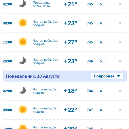
+21°
Переменная
02:00
745
5
0
м/с
облачность
+23°
Чистое небо, без
08:00
745
6
0
м/с
осадков
+27°
Чистое небо, без
14:00
745
6
0
м/с
осадков
+23°
Чистое небо, без
20:00
746
5
0
м/с
осадков
Понедельник, 10 Августа
Подробнее
+18°
Чистое небо, без
02:00
746
4
0
м/с
осадков
+22°
Чистое небо, без
08:00
747
4
0
м/с
осадков
+29°
Чистое небо, без
14:00
745
3
0