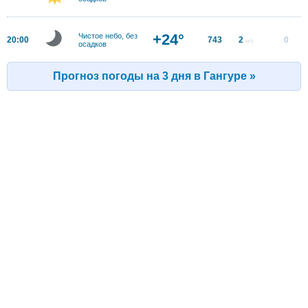
+24°
Чистое небо, без
20:00
743
2
0
м/с
осадков
Прогноз погоды на 3 дня в Гангуре »