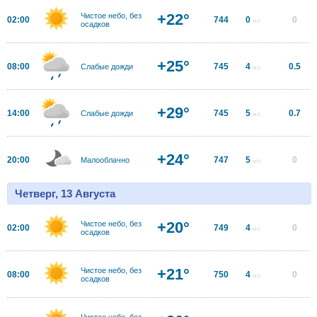
+22°
Чистое небо, без
02:00
744
0
0
м/с
осадков
+25°
08:00
745
4
0.5
Слабые дожди
м/с
+29°
14:00
745
5
0.7
Слабые дожди
м/с
+24°
20:00
747
5
0
Малооблачно
м/с
Четверг, 13 Августа
+20°
Чистое небо, без
02:00
749
4
0
м/с
осадков
+21°
Чистое небо, без
08:00
750
4
0
м/с
осадков
Чистое небо, без