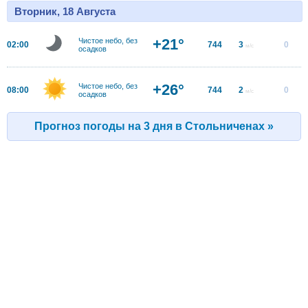
Вторник, 18 Августа
+21°
Чистое небо, без
02:00
744
3
0
м/с
осадков
+26°
Чистое небо, без
08:00
744
2
0
м/с
осадков
Прогноз погоды на 3 дня в Стольниченах »