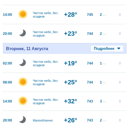
+28°
Чистое небо, без
14:00
745
2
0
м/с
осадков
+23°
Чистое небо, без
20:00
744
2
0
м/с
осадков
Вторник, 11 Августа
Подробнее
+19°
Чистое небо, без
02:00
744
1
0
м/с
осадков
+25°
Чистое небо, без
08:00
744
1
0
м/с
осадков
+32°
Чистое небо, без
14:00
743
3
0
м/с
осадков
+26°
20:00
743
2
0
Малооблачно
м/с