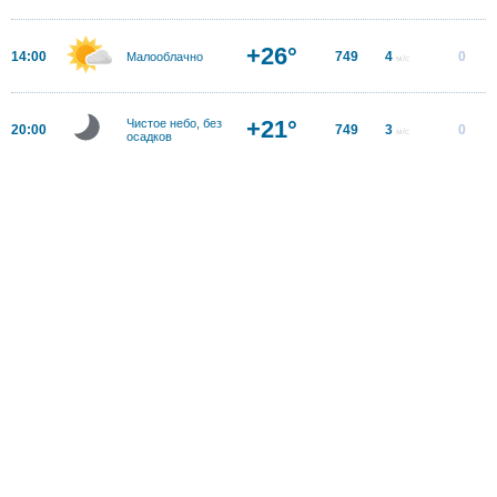
+26°
14:00
749
4
0
Малооблачно
м/с
+21°
Чистое небо, без
20:00
749
3
0
м/с
осадков