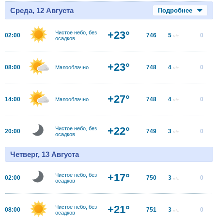
Среда, 12 Августа
Подробнее
+23°
Чистое небо, без
02:00
746
5
0
м/с
осадков
+23°
08:00
748
4
0
Малооблачно
м/с
+27°
14:00
748
4
0
Малооблачно
м/с
+22°
Чистое небо, без
20:00
749
3
0
м/с
осадков
Четверг, 13 Августа
+17°
Чистое небо, без
02:00
750
3
0
м/с
осадков
+21°
Чистое небо, без
08:00
751
3
0
м/с
осадков