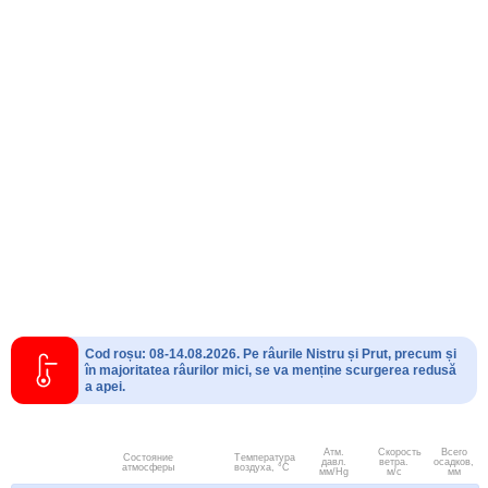
Cod roșu: 08-14.08.2026. Pe râurile Nistru și Prut, precum și
în majoritatea râurilor mici, se va menține scurgerea redusă
a apei.
Атм.
Скорость
Всего
Состояние
Температура
давл.
ветра.
осадков,
атмосферы
воздуха, °C
мм/Hg
м/с
мм