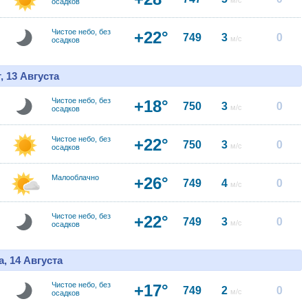
м/с
осадков
Чистое небо, без
+22°
749
3
0
м/с
осадков
, 13 Августа
Чистое небо, без
+18°
750
3
0
м/с
осадков
Чистое небо, без
+22°
750
3
0
м/с
осадков
Малооблачно
+26°
749
4
0
м/с
Чистое небо, без
+22°
749
3
0
м/с
осадков
, 14 Августа
Чистое небо, без
+17°
749
2
0
м/с
осадков