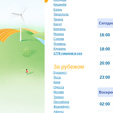
Кишинёв
Бэлць
Тирасполь
Тигина
Сегодня
Кахул
Бричень
Резина
16:00
Сорока
Яловень
Кэушень
18:00
1776 городов и сел
20:00
За рубежом
Бухарест
23:00
Яссы
Киев
Одесса
Воскрес
Москва
Торино
Лиссабона
02:00
Франкфурт
Афины