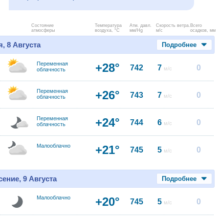
Состояние
Температура
Атм. давл.
Скорость ветра.
Всего
атмосферы
воздуха, °C
мм/Hg
м/с
осадков, мм
, 8 Августа
Подробнее
Переменная
+28°
742
7
0
м/с
облачность
Переменная
+26°
743
7
0
м/с
облачность
Переменная
+24°
744
6
0
м/с
облачность
Малооблачно
+21°
745
5
0
м/с
ение, 9 Августа
Подробнее
Малооблачно
+20°
745
5
0
м/с