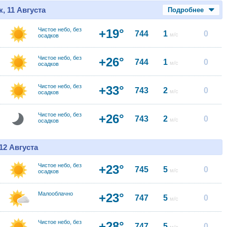
, 11 Августа
Подробнее
Чистое небо, без
+19°
744
1
0
м/с
осадков
Чистое небо, без
+26°
744
1
0
м/с
осадков
Чистое небо, без
+33°
743
2
0
м/с
осадков
Чистое небо, без
+26°
743
2
0
м/с
осадков
12 Августа
Чистое небо, без
+23°
745
5
0
м/с
осадков
Малооблачно
+23°
747
5
0
м/с
Чистое небо, без
+28°
747
5
0