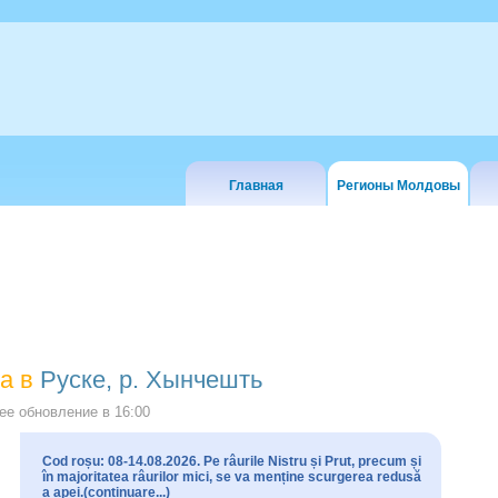
Главная
Регионы Молдовы
а в
Руске, р. Хынчешть
е обновление в
16:00
Cod roșu: 08-14.08.2026. Pe râurile Nistru și Prut, precum și
în majoritatea râurilor mici, se va menține scurgerea redusă
a apei.(continuare...)