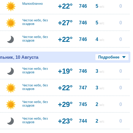
Малооблачно
+22°
746
5
0
м/с
Чистое небо, без
+27°
746
5
0
м/с
осадков
Чистое небо, без
+22°
746
4
0
м/с
осадков
льник, 10 Августа
Подробнее
Чистое небо, без
+19°
746
3
0
м/с
осадков
Чистое небо, без
+22°
747
3
0
м/с
осадков
Чистое небо, без
+29°
745
2
0
м/с
осадков
Чистое небо, без
+23°
744
2
0
м/с
осадков