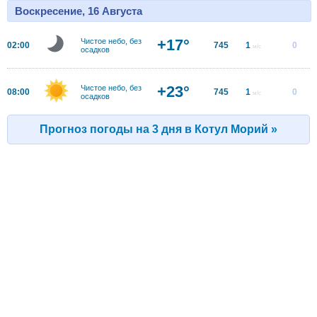
Воскресение, 16 Августа
+17°
Чистое небо, без
02:00
745
1
0
м/с
осадков
+23°
Чистое небо, без
08:00
745
1
0
м/с
осадков
Прогноз погоды на 3 дня в Котул Морий »