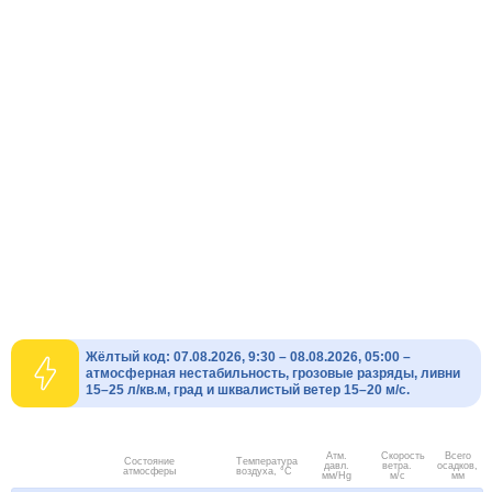
Жёлтый код: 07.08.2026, 9:30 – 08.08.2026, 05:00 –
атмосферная нестабильность, грозовые разряды, ливни
15–25 л/кв.м, град и шквалистый ветер 15–20 м/с.
Атм.
Скорость
Всего
Состояние
Температура
давл.
ветра.
осадков,
атмосферы
воздуха, °C
мм/Hg
м/с
мм