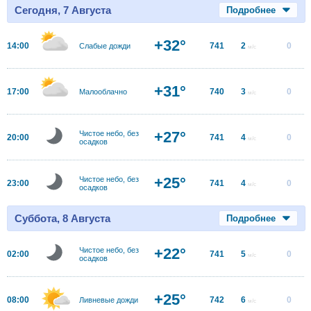
Сегодня, 7 Августа
Подробнее
+32°
14:00
741
2
0
Слабые дожди
м/с
+31°
17:00
740
3
0
Малооблачно
м/с
+27°
Чистое небо, без
20:00
741
4
0
м/с
осадков
+25°
Чистое небо, без
23:00
741
4
0
м/с
осадков
Суббота, 8 Августа
Подробнее
+22°
Чистое небо, без
02:00
741
5
0
м/с
осадков
+25°
08:00
742
6
0
Ливневые дожди
м/с