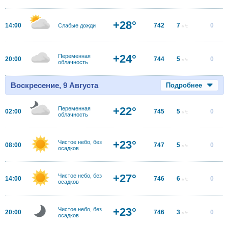
+28°
14:00
742
7
0
Слабые дожди
м/с
+24°
Переменная
20:00
744
5
0
м/с
облачность
Воскресение, 9 Августа
Подробнее
+22°
Переменная
02:00
745
5
0
м/с
облачность
+23°
Чистое небо, без
08:00
747
5
0
м/с
осадков
+27°
Чистое небо, без
14:00
746
6
0
м/с
осадков
+23°
Чистое небо, без
20:00
746
3
0
м/с
осадков