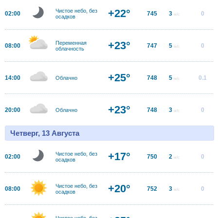
+22°
Чистое небо, без
02:00
745
3
0
м/с
осадков
+23°
Переменная
08:00
747
5
0
м/с
облачность
+25°
14:00
748
5
0.1
Облачно
м/с
+23°
20:00
748
3
0
Облачно
м/с
Четверг, 13 Августа
+17°
Чистое небо, без
02:00
750
2
0
м/с
осадков
+20°
Чистое небо, без
08:00
752
3
0
м/с
осадков
Чистое небо, без