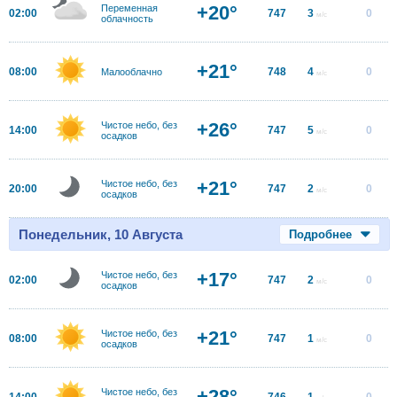
+20°
Переменная
02:00
747
3
0
м/с
облачность
+21°
08:00
748
4
0
Малооблачно
м/с
+26°
Чистое небо, без
14:00
747
5
0
м/с
осадков
+21°
Чистое небо, без
20:00
747
2
0
м/с
осадков
Понедельник, 10 Августа
Подробнее
+17°
Чистое небо, без
02:00
747
2
0
м/с
осадков
+21°
Чистое небо, без
08:00
747
1
0
м/с
осадков
+28°
Чистое небо, без
14:00
746
1
0