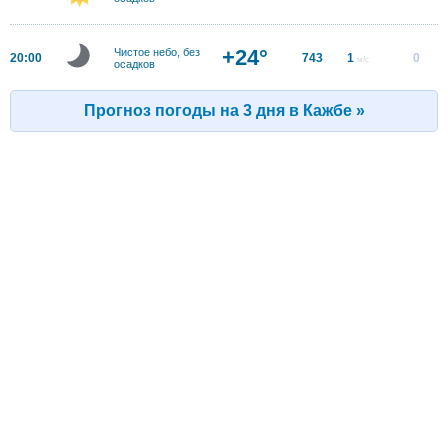
+24°
Чистое небо, без
20:00
743
1
0
м/с
осадков
Прогноз погоды на 3 дня в Кажбе »