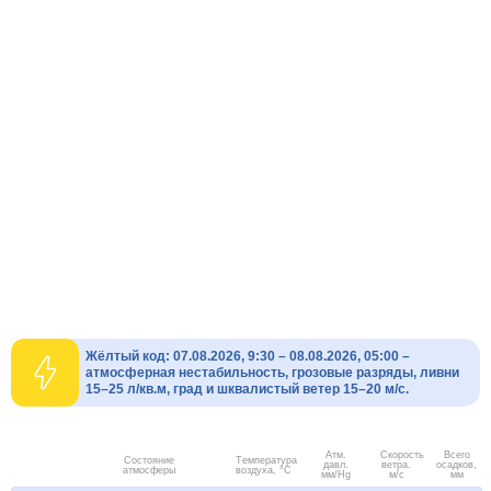
Жёлтый код: 07.08.2026, 9:30 – 08.08.2026, 05:00 –
атмосферная нестабильность, грозовые разряды, ливни
15–25 л/кв.м, град и шквалистый ветер 15–20 м/с.
Атм.
Скорость
Всего
Состояние
Температура
давл.
ветра.
осадков,
атмосферы
воздуха, °C
мм/Hg
м/с
мм