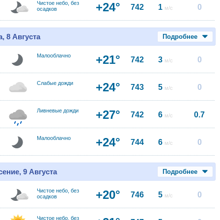
Чистое небо, без
+24°
742
1
0
м/с
осадков
, 8 Августа
Подробнее
Малооблачно
+21°
742
3
0
м/с
Слабые дожди
+24°
743
5
0
м/с
Ливневые дожди
+27°
742
6
0.7
м/с
Малооблачно
+24°
744
6
0
м/с
ение, 9 Августа
Подробнее
Чистое небо, без
+20°
746
5
0
м/с
осадков
Чистое небо, без