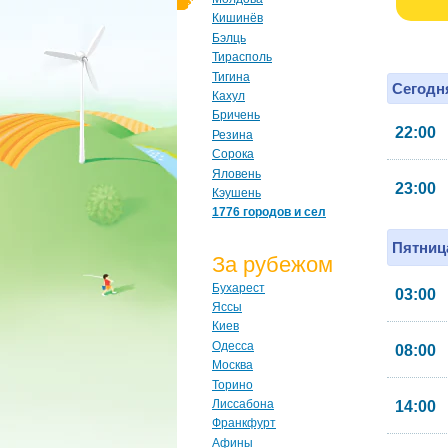
Кишинёв
Бэлць
Тирасполь
Тигина
Сегодня
Кахул
Бричень
22:00
Резина
Сорока
Яловень
23:00
Кэушень
1776 городов и сел
Пятница
За рубежом
Бухарест
03:00
Яссы
Киев
Одесса
08:00
Москва
Торино
Лиссабона
14:00
Франкфурт
Афины