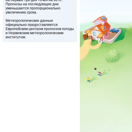
на первые три дня точен на 90%..
Прогнозы на последующие дни
уменьшаются пропорционально
увеличению срока.
Метеорологические данные
официально предоставляются
Европейским центром прогнозов погоды
и Норвежским метеорологическим
институтом.