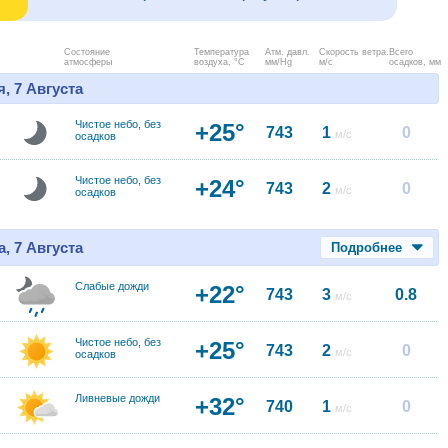
Состояние
Температура
Атм. давл.
Скорость ветра.
Всего
атмосферы
воздуха, °C
мм/Hg
м/с
осадков, мм
, 7 Августа
Чистое небо, без
+25°
743
1
0
м/с
осадков
Чистое небо, без
+24°
743
2
0
м/с
осадков
, 7 Августа
Подробнее
Слабые дожди
+22°
743
3
0.8
м/с
Чистое небо, без
+25°
743
2
0
м/с
осадков
Ливневые дожди
+32°
740
1
0
м/с