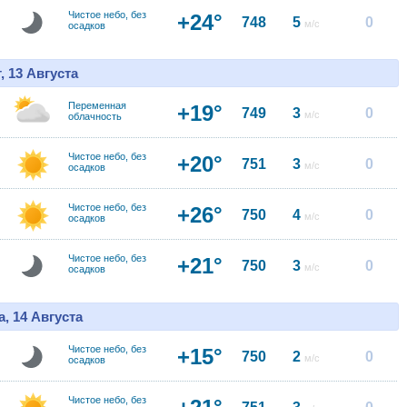
Чистое небо, без
+24°
748
5
0
м/с
осадков
, 13 Августа
Переменная
+19°
749
3
0
м/с
облачность
Чистое небо, без
+20°
751
3
0
м/с
осадков
Чистое небо, без
+26°
750
4
0
м/с
осадков
Чистое небо, без
+21°
750
3
0
м/с
осадков
, 14 Августа
Чистое небо, без
+15°
750
2
0
м/с
осадков
Чистое небо, без