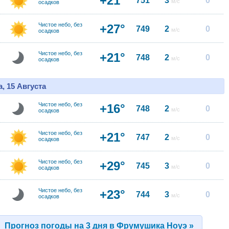
+21°
751
3
0
м/с
осадков
Чистое небо, без
+27°
749
2
0
м/с
осадков
Чистое небо, без
+21°
748
2
0
м/с
осадков
, 15 Августа
Чистое небо, без
+16°
748
2
0
м/с
осадков
Чистое небо, без
+21°
747
2
0
м/с
осадков
Чистое небо, без
+29°
745
3
0
м/с
осадков
Чистое небо, без
+23°
744
3
0
м/с
осадков
Прогноз погоды на 3 дня в Фрумушика Ноуэ »