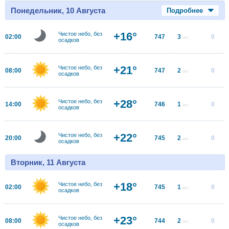
Понедельник, 10 Августа
Подробнее
+16°
Чистое небо, без
02:00
747
3
0
м/с
осадков
+21°
Чистое небо, без
08:00
747
2
0
м/с
осадков
+28°
Чистое небо, без
14:00
746
1
0
м/с
осадков
+22°
Чистое небо, без
20:00
745
2
0
м/с
осадков
Вторник, 11 Августа
+18°
Чистое небо, без
02:00
745
1
0
м/с
осадков
+23°
Чистое небо, без
08:00
744
2
0
м/с
осадков