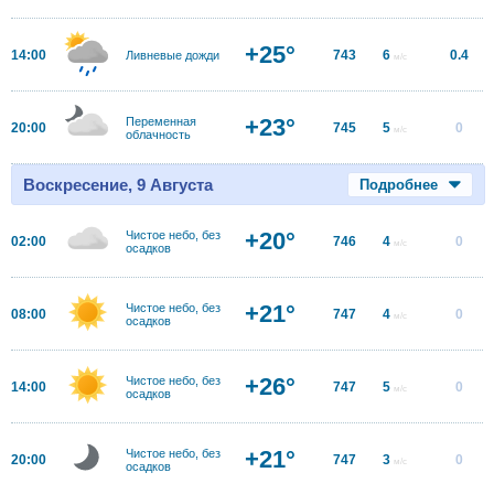
+25°
14:00
743
6
0.4
Ливневые дожди
м/с
+23°
Переменная
20:00
745
5
0
м/с
облачность
Воскресение, 9 Августа
Подробнее
+20°
Чистое небо, без
02:00
746
4
0
м/с
осадков
+21°
Чистое небо, без
08:00
747
4
0
м/с
осадков
+26°
Чистое небо, без
14:00
747
5
0
м/с
осадков
+21°
Чистое небо, без
20:00
747
3
0
м/с
осадков