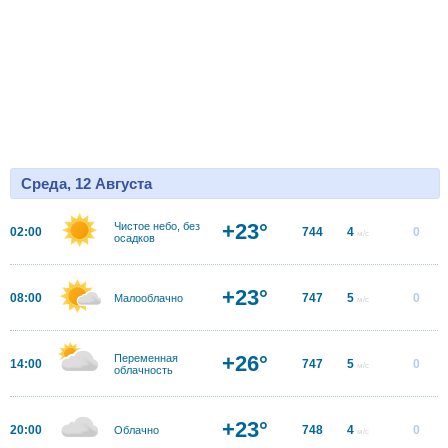
Среда, 12 Августа
+23°
Чистое небо, без
02:00
744
4
0
м/с
осадков
+23°
08:00
747
5
0
Малооблачно
м/с
+26°
Переменная
14:00
747
5
0
м/с
облачность
+23°
20:00
748
4
0
Облачно
м/с