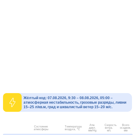
Жёлтый код: 07.08.2026, 9:30 – 08.08.2026, 05:00 –
атмосферная нестабильность, грозовые разряды, ливни
15–25 л/кв.м, град и шквалистый ветер 15–20 м/с.
Атм.
Скорость
Всего
Состояние
Температура
давл.
ветра.
осадков,
атмосферы
воздуха, °C
мм/Hg
м/с
мм