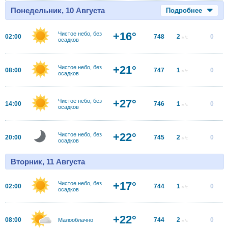
Понедельник, 10 Августа
Подробнее
+16°
Чистое небо, без
02:00
748
2
0
м/с
осадков
+21°
Чистое небо, без
08:00
747
1
0
м/с
осадков
+27°
Чистое небо, без
14:00
746
1
0
м/с
осадков
+22°
Чистое небо, без
20:00
745
2
0
м/с
осадков
Вторник, 11 Августа
+17°
Чистое небо, без
02:00
744
1
0
м/с
осадков
+22°
08:00
744
2
0
Малооблачно
м/с