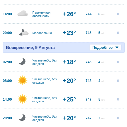
+26°
Переменная
14:00
744
6
0
м/с
облачность
+23°
20:00
745
5
0
Малооблачно
м/с
Воскресение, 9 Августа
Подробнее
+18°
Чистое небо, без
02:00
746
4
0
м/с
осадков
+20°
Чистое небо, без
08:00
748
4
0
м/с
осадков
+25°
Чистое небо, без
14:00
747
5
0
м/с
осадков
+20°
Чистое небо, без
20:00
747
3
0
м/с
осадков