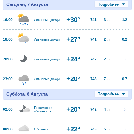
Сегодня, 7 Августа
Подробнее
+30°
16:00
741
3
1.2
Ливневые дожди
м/с
+27°
18:00
741
2
0.2
Ливневые дожди
м/с
+24°
20:00
742
2
0
Ливневые дожди
м/с
+20°
23:00
743
7
0.7
Ливневые дожди
м/с
Суббота, 8 Августа
Подробнее
+20°
Переменная
02:00
742
4
0
м/с
облачность
+22°
08:00
743
5
0
Облачно
м/с