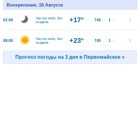
Воскресение, 16 Августа
+17°
Чистое небо, без
02:00
745
1
0
м/с
осадков
+23°
Чистое небо, без
08:00
745
1
0
м/с
осадков
Прогноз погоды на 3 дня в Первомайское »