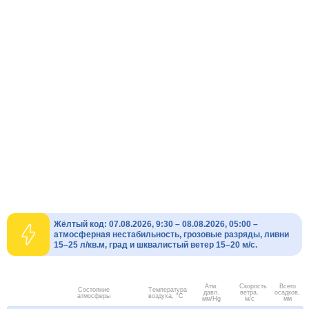
Жёлтый код: 07.08.2026, 9:30 – 08.08.2026, 05:00 –
атмосферная нестабильность, грозовые разряды, ливни
15–25 л/кв.м, град и шквалистый ветер 15–20 м/с.
Атм.
Скорость
Всего
Состояние
Температура
давл.
ветра.
осадков,
атмосферы
воздуха, °C
мм/Hg
м/с
мм