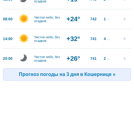
осадков
+24°
Чистое небо, без
08:00
742
1
0
м/с
осадков
+32°
Чистое небо, без
14:00
741
4
0
м/с
осадков
+26°
Чистое небо, без
20:00
741
2
0
м/с
осадков
Прогноз погоды на 3 дня в Кошернице »