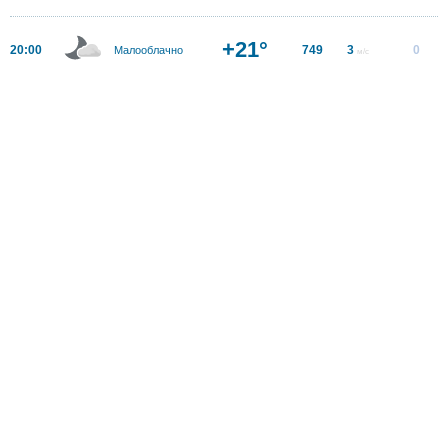
+21°
20:00
749
3
0
Малооблачно
м/с