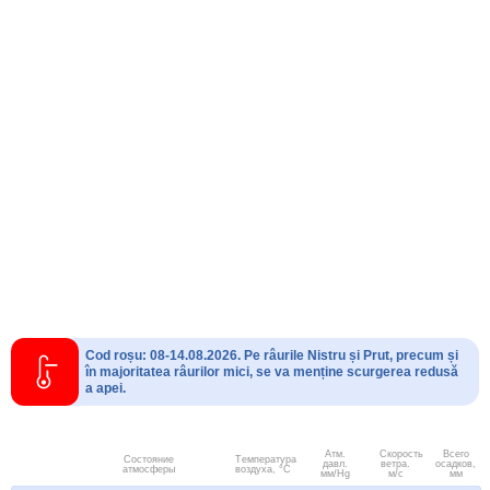
Cod roșu: 08-14.08.2026. Pe râurile Nistru și Prut, precum și
în majoritatea râurilor mici, se va menține scurgerea redusă
a apei.
Атм.
Скорость
Всего
Состояние
Температура
давл.
ветра.
осадков,
атмосферы
воздуха, °C
мм/Hg
м/с
мм