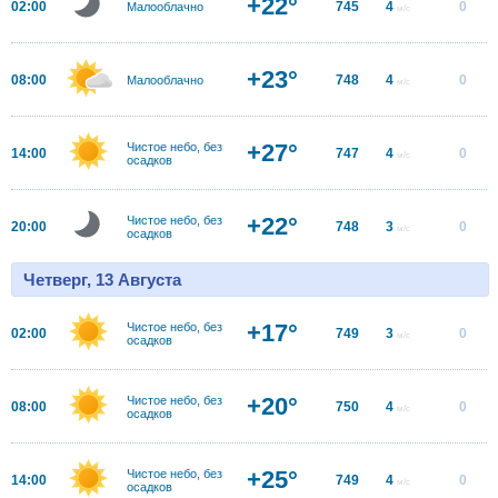
+22°
02:00
745
4
0
Малооблачно
м/с
+23°
08:00
748
4
0
Малооблачно
м/с
+27°
Чистое небо, без
14:00
747
4
0
м/с
осадков
+22°
Чистое небо, без
20:00
748
3
0
м/с
осадков
Четверг, 13 Августа
+17°
Чистое небо, без
02:00
749
3
0
м/с
осадков
+20°
Чистое небо, без
08:00
750
4
0
м/с
осадков
+25°
Чистое небо, без
14:00
749
4
0
м/с
осадков