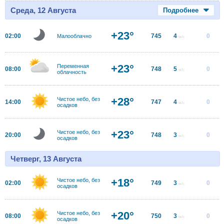
Среда, 12 Августа
Подробнее
+23°
02:00
745
4
0
Малооблачно
м/с
+23°
Переменная
08:00
748
5
0
м/с
облачность
+28°
Чистое небо, без
14:00
747
4
0
м/с
осадков
+23°
Чистое небо, без
20:00
748
3
0
м/с
осадков
Четверг, 13 Августа
+18°
Чистое небо, без
02:00
749
3
0
м/с
осадков
+20°
Чистое небо, без
08:00
750
3
0
м/с
осадков