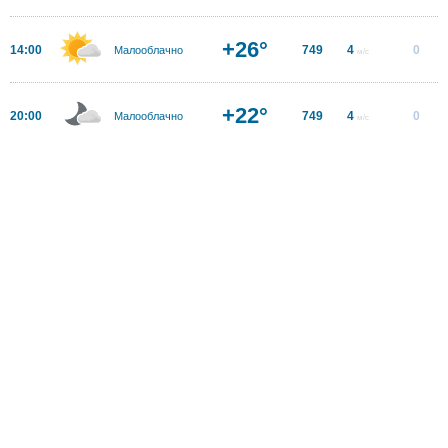
+26°
14:00
749
4
0
Малооблачно
м/с
+22°
20:00
749
4
0
Малооблачно
м/с