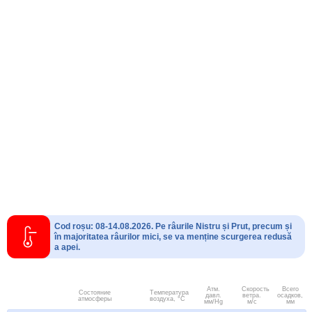
Cod roșu: 08-14.08.2026. Pe râurile Nistru și Prut, precum și
în majoritatea râurilor mici, se va menține scurgerea redusă
a apei.
Атм.
Скорость
Всего
Состояние
Температура
давл.
ветра.
осадков,
атмосферы
воздуха, °C
мм/Hg
м/с
мм