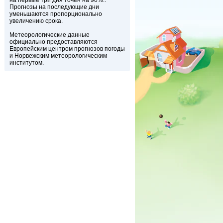
на первые три дня точен на 90%..
Прогнозы на последующие дни
уменьшаются пропорционально
увеличению срока.
Метеорологические данные
официально предоставляются
Европейским центром прогнозов погоды
и Норвежским метеорологическим
институтом.