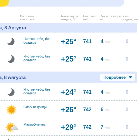
Состояние
Температура
Атм. давл.
Скорость ветра.
Всего
атмосферы
воздуха, °C
мм/Hg
м/с
осадков, мм
, 8 Августа
Чистое небо, без
+25°
741
4
0
м/с
осадков
Чистое небо, без
+25°
741
4
0
м/с
осадков
, 8 Августа
Подробнее
Чистое небо, без
+24°
741
4
0
м/с
осадков
Слабые дожди
+26°
742
6
0
м/с
Малооблачно
+29°
742
7
0
м/с