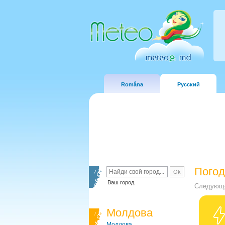
Româna
Русский
Погод
Ваш город
Следующе
Молдова
Молдова