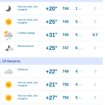
Чистое небо, без
+20°
744
1
0
м/с
осадков
Чистое небо, без
+25°
745
5
0
м/с
осадков
Слабые дожди
+31°
745
5
0.7
м/с
Малооблачно
+25°
747
6
0
м/с
, 13 Августа
Облачно
+22°
749
4
0
м/с
Чистое небо, без
+21°
750
4
0
м/с
осадков
Чистое небо, без
+27°
750
5
0
м/с
осадков