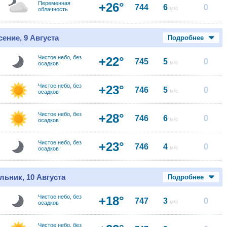
Переменная
+26°
744
6
0
м/с
облачность
ение, 9 Августа
Подробнее
Чистое небо, без
+22°
745
5
0
м/с
осадков
Чистое небо, без
+23°
746
5
0
м/с
осадков
Чистое небо, без
+28°
746
6
0
м/с
осадков
Чистое небо, без
+23°
746
4
0
м/с
осадков
льник, 10 Августа
Подробнее
Чистое небо, без
+18°
747
3
0
м/с
осадков
Чистое небо, без