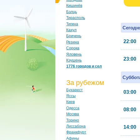
Кишинёв
Бэлць
Тирасполь
Тигина
Сегодня
Кахул
Бричень
22:00
Резина
Сорока
Яловень
23:00
Кэушень
1776 городов и сел
Суббота
За рубежом
Бухарест
03:00
Яссы
Киев
Одесса
08:00
Москва
Торино
Лиссабона
14:00
Франкфурт
Афины