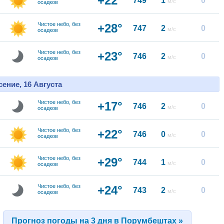
+22°
749
1
0
м/с
осадков
Чистое небо, без
+28°
747
2
0
м/с
осадков
Чистое небо, без
+23°
746
2
0
м/с
осадков
ение, 16 Августа
Чистое небо, без
+17°
746
2
0
м/с
осадков
Чистое небо, без
+22°
746
0
0
м/с
осадков
Чистое небо, без
+29°
744
1
0
м/с
осадков
Чистое небо, без
+24°
743
2
0
м/с
осадков
Прогноз погоды на 3 дня в Порумбештах »