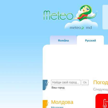
Româna
Русский
Погод
Ваш город
Следующе
Молдова
Молдова