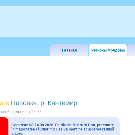
Главная
Регионы Молдовы
а в
Поповке, р. Кантемир
е обновление в
17:00
Cod roșu: 08-14.08.2026. Pe râurile Nistru și Prut, precum și
în majoritatea râurilor mici, se va menține scurgerea redusă
a apei.