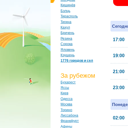
Кишинёв
Бэлць
Тирасполь
Тигина
Сегодня
Кахул
Бричень
Резина
17:00
Сорока
Яловень
Кэушень
19:00
1776 городов и сел
21:00
За рубежом
Бухарест
23:00
Яссы
Киев
Одесса
Понеде
Москва
Торино
Лиссабона
02:00
Франкфурт
Афины