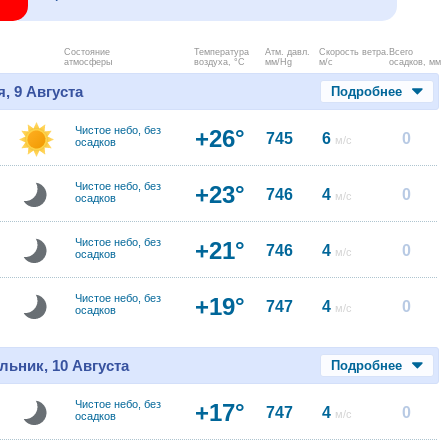
Состояние
Температура
Атм. давл.
Скорость ветра.
Всего
атмосферы
воздуха, °C
мм/Hg
м/с
осадков, мм
, 9 Августа
Подробнее
Чистое небо, без
+26°
745
6
0
м/с
осадков
Чистое небо, без
+23°
746
4
0
м/с
осадков
Чистое небо, без
+21°
746
4
0
м/с
осадков
Чистое небо, без
+19°
747
4
0
м/с
осадков
льник, 10 Августа
Подробнее
Чистое небо, без
+17°
747
4
0
м/с
осадков