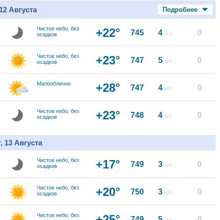
12 Августа
Подробнее
Чистое небо, без
+22°
745
4
0
м/с
осадков
Чистое небо, без
+23°
747
5
0
м/с
осадков
Малооблачно
+28°
747
4
0
м/с
Чистое небо, без
+23°
748
4
0
м/с
осадков
, 13 Августа
Чистое небо, без
+17°
749
3
0
м/с
осадков
Чистое небо, без
+20°
750
3
0
м/с
осадков
Чистое небо, без
+25°
749
5
0