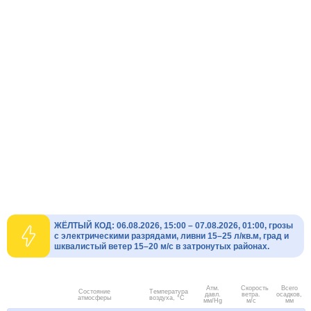
ЖЁЛТЫЙ КОД: 06.08.2026, 15:00 – 07.08.2026, 01:00, грозы
с электрическими разрядами, ливни 15–25 л/кв.м, град и
шквалистый ветер 15–20 м/с в затронутых районах.
Атм.
Скорость
Всего
Состояние
Температура
давл.
ветра.
осадков,
атмосферы
воздуха, °C
мм/Hg
м/с
мм