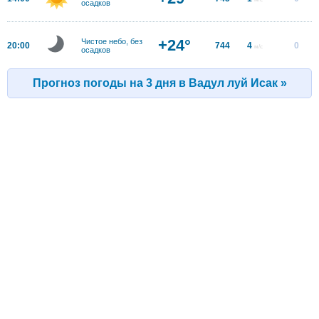
осадков
+24°
Чистое небо, без
20:00
744
4
0
м/с
осадков
Прогноз погоды на 3 дня в Вадул луй Исак »