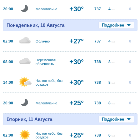
+30°
20:00
737
4
0
Малооблачно
м/с
Понедельник, 10 Августа
Подробнее
+27°
02:00
737
4
0
Облачно
м/с
+30°
Переменная
08:00
738
8
0
м/с
облачность
+30°
Чистое небо, без
14:00
738
8
0
м/с
осадков
+25°
20:00
738
8
0
Малооблачно
м/с
Вторник, 11 Августа
Подробнее
+25°
Чистое небо, без
02:00
738
6
0
м/с
осадков