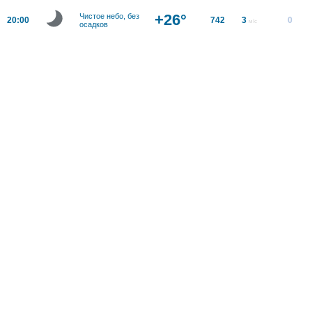
+26°
Чистое небо, без
20:00
742
3
0
м/с
осадков