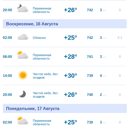
+26°
Переменная
20:00
742
3
0
м/с
облачность
Воскресение, 16 Августа
+25°
02:00
742
3
0.1
Облачно
м/с
+28°
Переменная
08:00
741
3
0
м/с
облачность
+30°
Чистое небо, без
14:00
739
4
0
м/с
осадков
+26°
Чистое небо, без
20:00
740
2
0
м/с
осадков
Понедельник, 17 Августа
+25°
Переменная
02:00
739
3
0
м/с
облачность