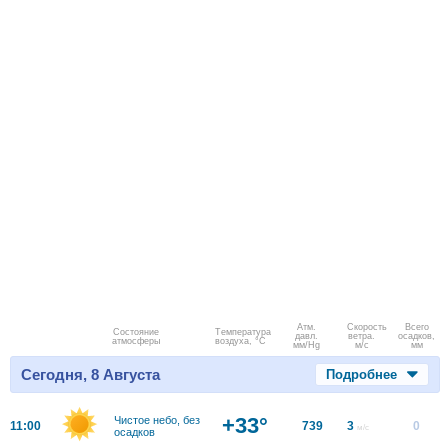
Атм.
Скорость
Всего
Состояние
Температура
давл.
ветра.
осадков,
атмосферы
воздуха, °C
мм/Hg
м/с
мм
Сегодня, 8 Августа
Подробнее
+33°
Чистое небо, без
11:00
739
3
0
м/с
осадков