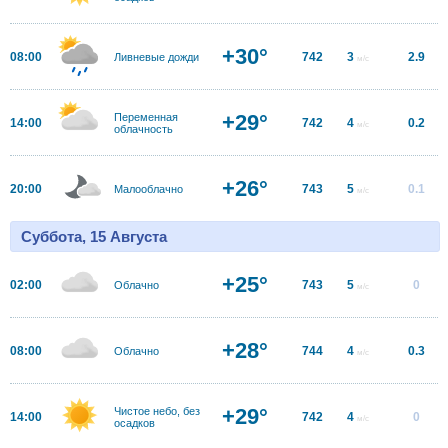
+30°
08:00
742
3
2.9
Ливневые дожди
м/с
+29°
Переменная
14:00
742
4
0.2
м/с
облачность
+26°
20:00
743
5
0.1
Малооблачно
м/с
Суббота, 15 Августа
+25°
02:00
743
5
0
Облачно
м/с
+28°
08:00
744
4
0.3
Облачно
м/с
+29°
Чистое небо, без
14:00
742
4
0
м/с
осадков